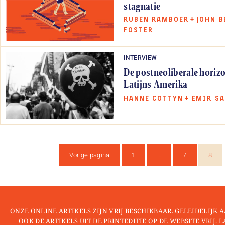
stagnatie
RUBEN RAMBOER
+
JOHN 
FOSTER
INTERVIEW
De postneoliberale horiz
Latijns-Amerika
HANNE COTTYN
+
EMIR SA
Vorige pagina
1
…
7
8
ONZE ONLINE ARTIKELS ZIJN VRIJ BESCHIKBAAR. GELEIDELIJK
OOK DE ARTIKELS UIT DE PRINTEDITIE OP DE WEBSITE VRIJ. 