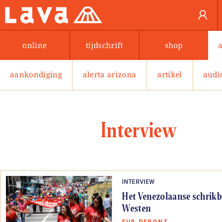
online
tijdschrift
shop
aankondiging
alerta arizona
artikel
audi
Interview
INTERVIEW
Het Venezolaanse schrikbe
Westen