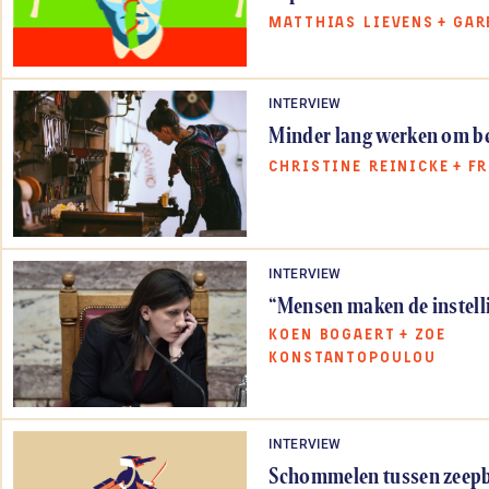
MATTHIAS LIEVENS
+
GAR
INTERVIEW
Minder lang werken om bet
CHRISTINE REINICKE
+
FR
INTERVIEW
“Mensen maken de instell
KOEN BOGAERT
+
ZOE
KONSTANTOPOULOU
INTERVIEW
Schommelen tussen zeepb