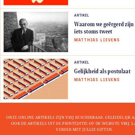
ARTIKEL
Waarom we geërgerd zijn 
iets stoms tweet
MATTHIAS LIEVENS
ARTIKEL
Gelijkheid als postulaat
MATTHIAS LIEVENS
ONZE ONLINE ARTIKELS ZIJN VRIJ BESCHIKBAAR. GELEIDELIJK
OOK DE ARTIKELS UIT DE PRINTEDITIE OP DE WEBSITE VRIJ. 
VERDER MET JULLIE GIFTEN.