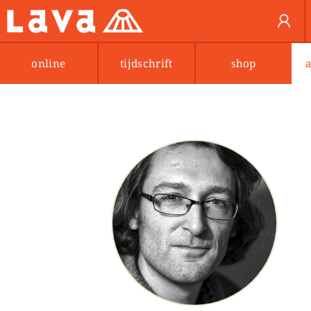
online
tijdschrift
shop