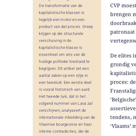
CVP moest
De transformatie van de
kapitalistische klassen is
brengen me
tegelijk een motor en een
doorbraak
product van dat proces. Greep
patronaat 
krijgen op die structurele
vertegenw
verschuiving in de
kapitalistische klasse is
De elites 
essentieel om iets van de
huidige politieke toestand te
grondig v
begrijpen. Dit artikel zet een
kapitalist
aantal zaken op een rijtje in
proces: d
een tweeluik. Een eerste deel
is vooral historisch van aard.
Franstalig
Het tweede luik, dat in het
‘Belgische
volgend nummer van Lava zal
assertieve
verschijnen, analyseert de
tendens, 
internationale inbedding van de
Vlaamse bourgeoisie en haar
‘Vlaams’ 
interne contradicties, die de