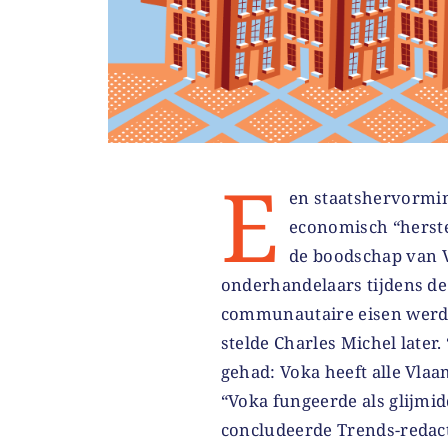
E
en staatshervormin
economisch “herste
de boodschap van V
onderhandelaars tijdens de
communautaire eisen wer
stelde Charles Michel later.
gehad: Voka heeft alle Vlaa
“Voka fungeerde als glijmid
concludeerde Trends-redac