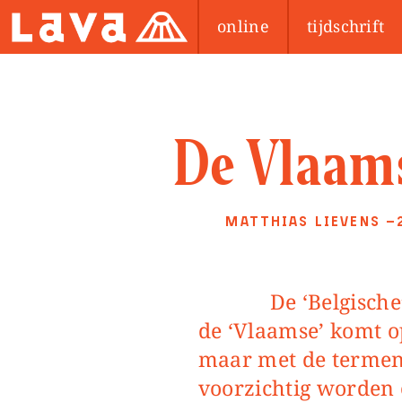
online
tijdschrift
De Vlaams
MATTHIAS LIEVENS
—
De ‘Belgische’ bourgeoisie verbrokkelt en
de ‘Vlaamse’ komt op
maar met de termen 
voorzichtig worden