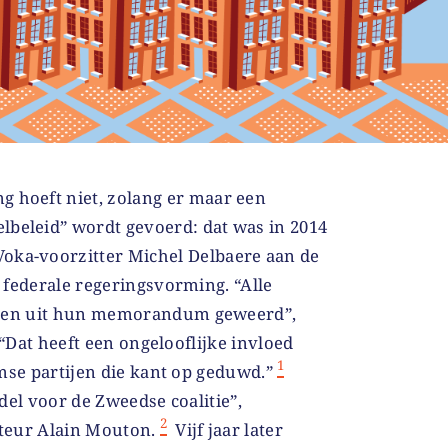
g hoeft niet, zolang er maar een
lbeleid” wordt gevoerd: dat was in 2014
oka-voorzitter Michel Delbaere aan de
 federale regeringsvorming. “Alle
den uit hun memorandum geweerd”,
 “Dat heeft een ongelooflijke invloed
1
mse partijen die kant op geduwd.”
del voor de Zweedse coalitie”,
2
teur Alain Mouton.
Vijf jaar later