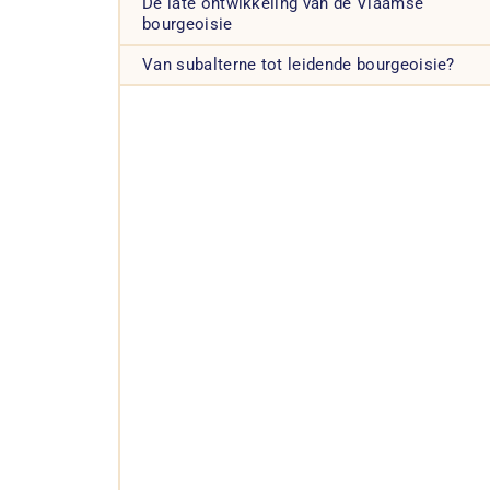
De late ontwikkeling van de Vlaamse
bourgeoisie
Van subalterne tot leidende bourgeoisie?