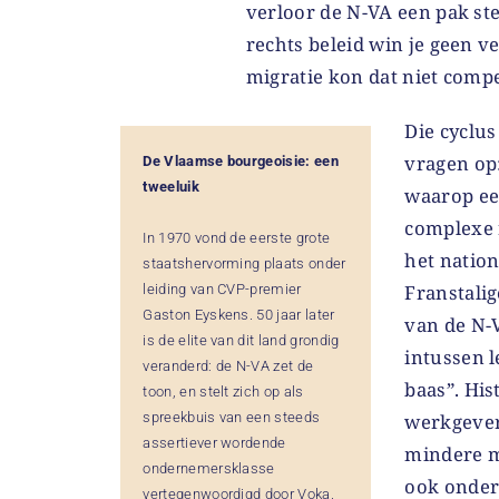
verloor de N-VA een pak s
rechts beleid win je geen v
migratie kon dat niet comp
Die cyclu
vragen op
De Vlaamse bourgeoisie: een
tweeluik
waarop een
complexe 
In 1970 vond de eerste grote
het natio
staatshervorming plaats onder
Franstali
leiding van CVP-premier
Gaston Eyskens. 50 jaar later
van de N-V
is de elite van dit land grondig
intussen 
veranderd: de N-VA zet de
baas”. Hi
toon, en stelt zich op als
spreekbuis van een steeds
werkgevers
assertiever wordende
mindere ma
ondernemersklasse
ook onder 
vertegenwoordigd door Voka.