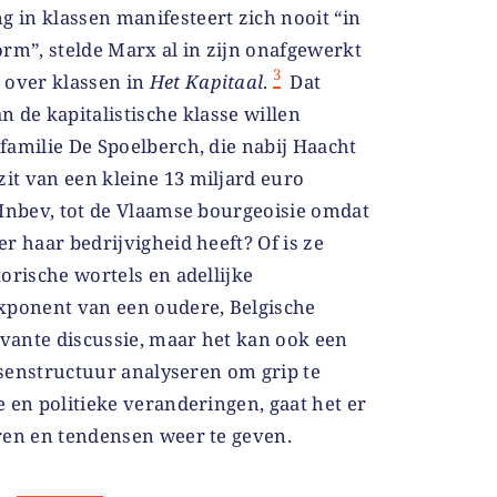
g in klassen manifesteert zich nooit “in
rm”, stelde Marx al in zijn onafgewerkt
3
 over klassen in
Het Kapitaal
.
Dat
an de kapitalistische klasse willen
familie De Spoelberch, die nabij Haacht
t van een kleine 13 miljard euro
 Inbev, tot de Vlaamse bourgeoisie omdat
r haar bedrijvigheid heeft? Of is ze
orische wortels en adellijke
xponent van een oudere, Belgische
evante discussie, maar het kan ook een
assenstructuur analyseren om grip te
 en politieke veranderingen, gaat het er
ren en tendensen weer te geven.