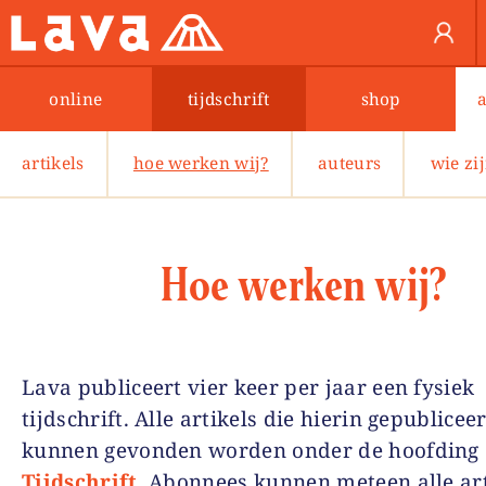
online
tijdschrift
shop
artikels
hoe werken wij?
auteurs
wie zi
Hoe werken wij?
Lava publiceert vier keer per jaar een fysiek
tijdschrift. Alle artikels die hierin gepublicee
kunnen gevonden worden onder de hoofding
Tijdschrift
. Abonnees kunnen meteen alle art