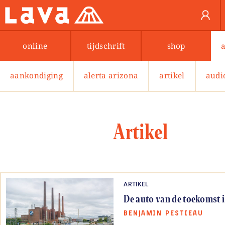
online
tijdschrift
shop
aankondiging
alerta arizona
artikel
audi
Artikel
ARTIKEL
De auto van de toekomst i
BENJAMIN PESTIEAU