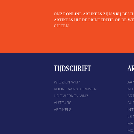
ONZE ONLINE ARTIKELS ZIJN VRIJ BESC
ARTIKELS UIT DE PRINTEDITIE OP DE WE
GIFTEN.
TIJDSCHRIFT
A
TTER
INSTAGRAM
WIE ZIJN WIJ?
AA
VOOR LAVA SCHRIJVEN
AL
HOE WERKEN WIJ?
ART
AUTEURS
AU
ARTIKELS
IN
LE
MA
MO