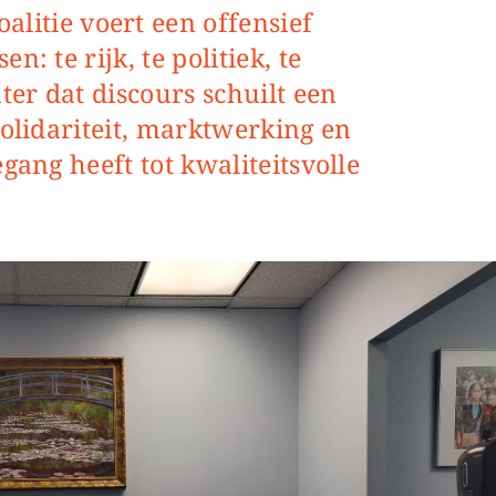
n: te rijk, te politiek, te
hter dat discours schuilt een
solidariteit, marktwerking en
egang heeft tot kwaliteitsvolle