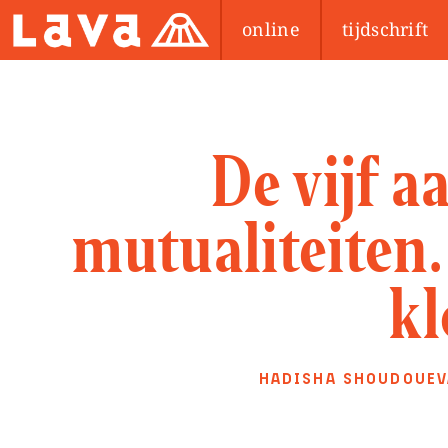
online
tijdschrift
De vijf a
mutualiteiten
kl
HADISHA SHOUDOUEV