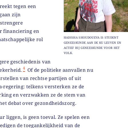
preekt tegen een
gaan zijn
 strengere
 financiering en
HADISHA SHOUDOUEVA IS STUDENT
atschappelijke rol
GENEESKUNDE AAN DE KU LEUVEN EN
ACTIEF BIJ GENEESKUNDE VOOR HET
VOLK.
ngere geschiedenis van
4
zekerheid.
Of de politieke aanvallen nu
tellen van rechtse partijen of uit
-regering: telkens versterken ze de
erking en verzwakken ze de stem van
het debat over gezondheidszorg.
r liggen, is geen toeval. Ze spelen een
rdedigen de toegankelijkheid van de