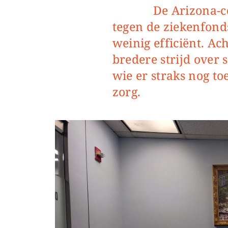
De Arizona-coalitie voert een offensief
tegen de ziekenfondse
weinig efficiënt. Ac
bredere strijd over 
wie er straks nog to
zorg.