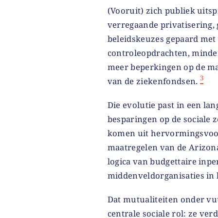
(Vooruit) zich publiek uits
verregaande privatisering, 
beleidskeuzes gepaard met
controleopdrachten, minder
meer beperkingen op de ma
3
van de ziekenfondsen.
Die evolutie past in een la
besparingen op de sociale 
komen uit hervormingsvoors
maatregelen van de Arizona
logica van budgettaire inp
middenveldorganisaties in 
Dat mutualiteiten onder vuu
centrale sociale rol: ze ve