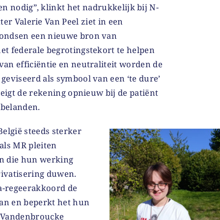
n nodig”, klinkt het nadrukkelijk bij N-
ter Valerie Van Peel ziet in een
fondsen een nieuwe bron van
t federale begrotingstekort te helpen
n efficiëntie en neutraliteit worden de
geviseerd als symbool van een ‘te dure’
reigt de rekening opnieuw bij de patiënt
 belanden.
elgië steeds sterker
als MR pleiten
n die hun werking
rivatisering duwen.
na-regeerakkoord de
aan en beperkt het hun
r Vandenbroucke