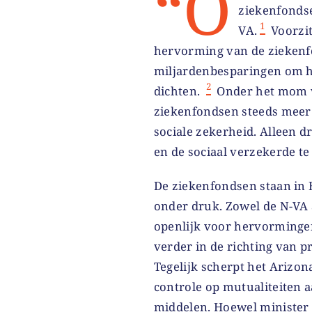
“O
ziekenfondse
1
VA.
Voorzit
hervorming van de zieken
miljardenbesparingen om he
2
dichten.
Onder het mom va
ziekenfondsen steeds meer 
sociale zekerheid. Alleen d
en de sociaal verzekerde te
De ziekenfondsen staan in B
onder druk. Zowel de N-VA 
openlijk voor hervorminge
verder in de richting van p
Tegelijk scherpt het Arizo
controle op mutualiteiten 
middelen. Hoewel ministe