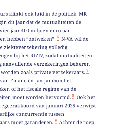
urs klinkt ook luid in de politiek. MR
gin dit jaar dat de mutualiteiten de
vier jaar 400 miljoen euro aan
6
gen hebben “ontweken”.
N-VA wil de
te ziekteverzekering volledig
ngen bij het RIZIV, zodat mutualiteiten
g aanvullende verzekeringen beheren
7
t worden zoals private verzekeraars.
 van Financiën Jan Jambon liet
ken of het fiscale regime van de
8
eiten moet worden hervormd.
Ook het
 regeerakkoord van januari 2025 verwijst
erlijke concurrentie tussen
9
aars moet garanderen.
Achter de roep