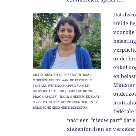
Dat disco
stelde be
voorbije 
belastin
verplich
onderbre
enkel no
en belas
LILI SOUSSOKO IS POSTDOCTORAAL
ONDERZOEKSTER AAN DE FACULTEIT
Minister
SOCIALE WETENSCHAPPEN VAN DE
UNIVERSITEIT LUIK (LABORATORIUM
onderzoe
PRAGMAPOLIS). HAAR ONDERZOEK GAAT
mutualit
OVER POLITIEKE BETROKKENHEID IN DE
BELGISCHE GEZONDHEIDSSECTOR.
federale
naar een “nieuw pact” dat e
ziekenfondsen en verzeker