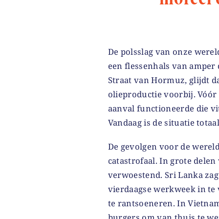
De polsslag van onze were
een flessenhals van amper d
Straat van Hormuz, glijdt d
olieproductie voorbij. Vóór
aanval functioneerde die v
Vandaag is de situatie totaa
De gevolgen voor de wereld
catastrofaal. In grote delen
verwoestend. Sri Lanka za
vierdaagse werkweek in te
te rantsoeneren. In Vietna
burgers om van thuis te we