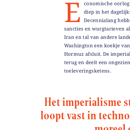
E
conomische oorlogsv
diep in het dageli
Decennialang hebb
sancties en wurgtarieven a
Iran en tal van andere land
Washington een koekje van 
Hormuz afsluit. De imperia
terug en deelt een ongezien
toeleveringsketens.
Het imperialisme st
loopt vast in techn
moreel 