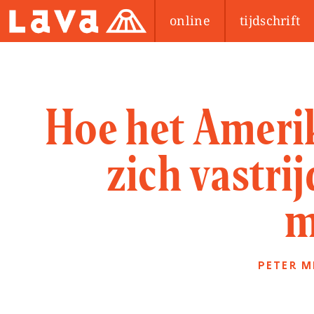
online
tijdschrift
Hoe het Ameri
zich vastrij
m
PETER M