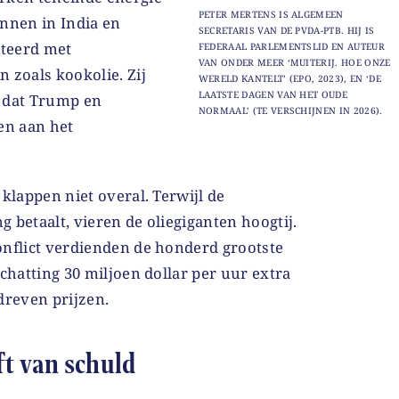
PETER MERTENS IS ALGEMEEN
innen in India en
SECRETARIS VAN DE PVDA-PTB. HIJ IS
teerd met
FEDERAAL PARLEMENTSLID EN AUTEUR
VAN ONDER MEER ‘MUITERIJ. HOE ONZE
 zoals kookolie. Zij
WERELD KANTELT’ (EPO, 2023), EN ‘DE
LAATSTE DAGEN VAN HET OUDE
it dat Trump en
NORMAAL’ (TE VERSCHIJNEN IN 2026).
en aan het
 klappen niet overal. Terwijl de
 betaalt, vieren de oliegiganten hoogtij.
onflict verdienden de honderd grootste
schatting 30 miljoen dollar per uur extra
dreven prijzen.
ft van schuld