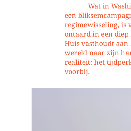
Wat in Washington werd uitgetekend als
een bliksemcampagn
regimewisseling, i
ontaard in een diep 
Huis vasthoudt aan 
wereld naar zijn ha
realiteit: het tijdpe
voorbij.