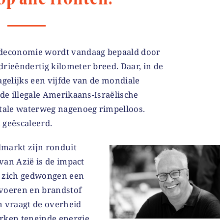
ldeconomie wordt vandaag bepaald door
rieëndertig kilometer breed. Daar, in de
agelijks een vijfde van de mondiale
 de illegale Amerikaans-Israëlische
itale waterweg nagenoeg rimpelloos.
l geëscaleerd.
markt zijn ronduit
 van Azië is de impact
g zich gedwongen een
 voeren en brandstof
m vraagt de overheid
rken teneinde energie