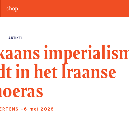
shop
ARTIKEL
kaans imperialis
dt in het Iraanse
oeras
ERTENS
—6 mei 2026