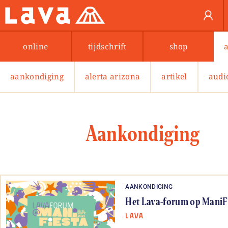
online
tijdschrift
shop
aankondiging
alerta arizona
artikel
audi
Aankondiging
AANKONDIGING
Het Lava-forum op ManiF
LAVA