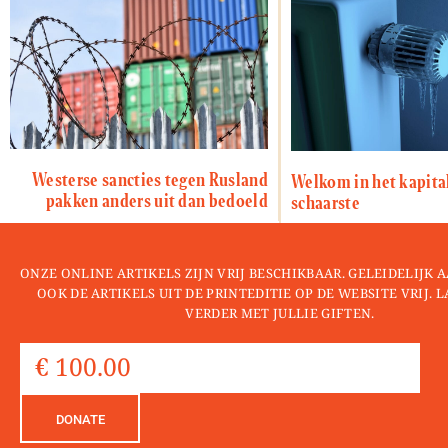
Westerse sancties tegen Rusland
Welkom in het kapita
pakken anders uit dan bedoeld
schaarste
ONZE ONLINE ARTIKELS ZIJN VRIJ BESCHIKBAAR. GELEIDELIJK
OOK DE ARTIKELS UIT DE PRINTEDITIE OP DE WEBSITE VRIJ. 
VERDER MET JULLIE GIFTEN.
DONATE