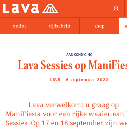
online
tijdschrift
shop
AANKONDIGING
Lava Sessies op ManiFie
LAVA
—6 september 2022
Lava verwelkomt u graag op
ManiFiesta voor een rijke waaier aan
Sessies. Op 17 en 18 september zijn we