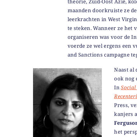
theorie, Zuid-Oost Azië, ko
maanden doorkruiste ze d
leerkrachten in West Virgi
te steken. Wanneer ze het vo
organiseren was voor de I
voerde ze wel ergens een v
and Sanctions campagne tege
Naast al
ook nog 
In
Social
Recenter
Press, v
kanjers 
Ferguso
het persp