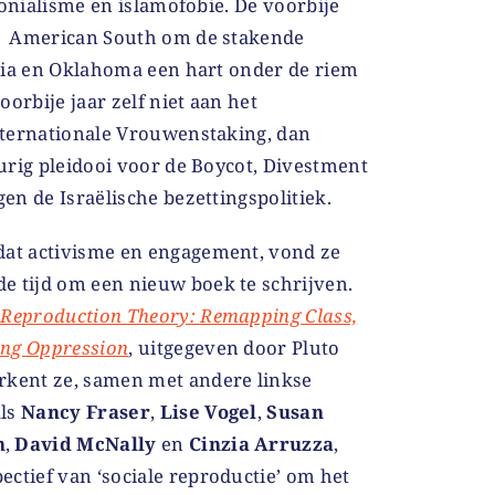
lonialisme en islamofobie. De voorbije
e American South om de stakende
nia en Oklahoma een hart onder de riem
orbije jaar zelf niet aan het
nternationale Vrouwenstaking, dan
urig pleidooi voor de Boycot, Divestment
n de Israëlische bezettingspolitiek.
 dat activisme en engagement, vond ze
de tijd om een nieuw boek te schrijven.
 Reproduction Theory: Remapping Class,
ing Oppression
, uitgegeven door Pluto
erkent ze, samen met andere linkse
als
Nancy Fraser
,
Lise Vogel
,
Susan
n
,
David McNally
en
Cinzia Arruzza
,
ectief van ‘sociale reproductie’ om het