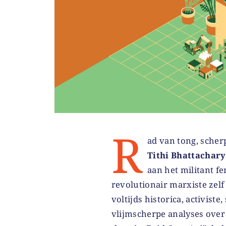
R
ad van tong, scherp
Tithi Bhattachar
aan het militant fe
revolutionair marxiste zel
voltijds historica, activist
vlijmscherpe analyses over