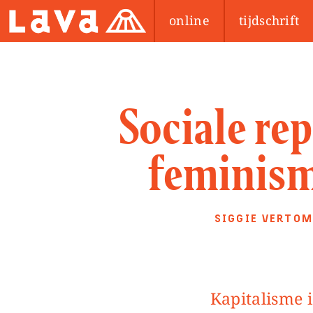
online
tijdschrift
Sociale re
feminism
SIGGIE VERTO
Kapitalisme is niet alleen een