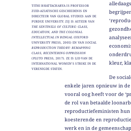
alledaags
TITHI BHATTACHARYA IS PROFESSOR
begrijpe
ZUID-AZIATISCHE GESCHIEDENIS EN
DIRECTEUR VAN GLOBAL STUDIES AAN DE
‘reprodu
PURDUE UNIVERSITY. ZIJ IS AUTEUR VAN
THE SENTINELS OF CULTURE: CLASS,
gezondhe
EDUCATION, AND THE COLONIAL
analyseer
INTELLECTUAL IN BENGAL
(OXFORD
UNIVERSITY PRESS, 2005) EN VAN
SOCIAL
economis
REPRODUCTION THEORY: REMAPPING
CLASS, RECENTERING OPPRESSION
onderdru
(PLUTO PRESS, 2017). ZE IS LID VAN DE
kleur, kl
INTERNATIONAL WOMEN’S STRIKE IN DE
VERENIGDE STATEN.
De social
enkele jaren opnieuw in de 
vooral oog heeft voor de ‘p
de rol van betaalde loonarb
reproductiefeministen hun l
koesterende en reproductiev
werk en in de gemeenschap 