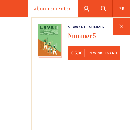
abonnementen
FR
VERWANTE NUMMER
Nummer 5
€
5,00
IN WINKELMAND