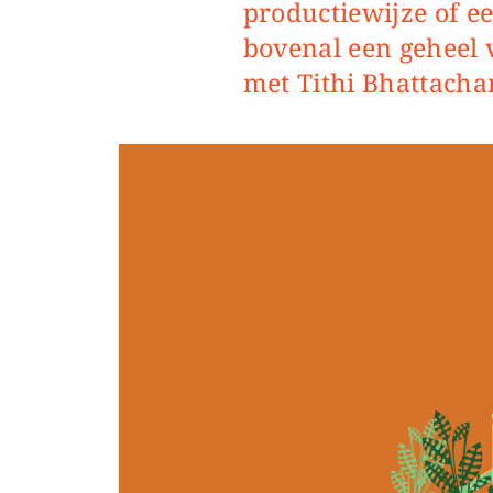
productiewijze of e
bovenal een geheel v
met Tithi Bhattacha