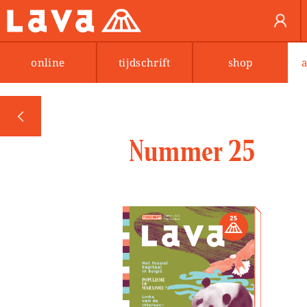
online
tijdschrift
shop
PREV
Nummer 25