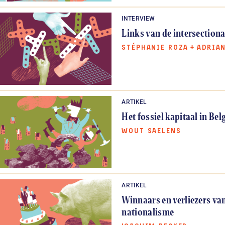
INTERVIEW
Links van de intersection­a
STÉPHANIE ROZA
+
ADRIA
ARTIKEL
Het fossiel kapitaal in Bel
WOUT SAELENS
ARTIKEL
Winnaars en verliezers v
nationalisme