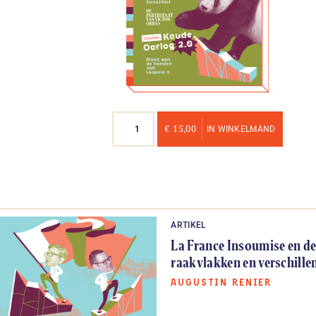
Nummer
€
15,00
IN WINKELMAND
25
aantal
ARTIKEL
La France Insoumise en d
raakvlakken en verschille
AUGUSTIN RENIER