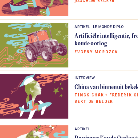
JOACHIM BECKER
ARTIKEL
LE MONDE DIPLO
Artificiële intelligentie, f
koude oorlog
EVGENY MOROZOV
INTERVIEW
China van binnenuit beke
TINGS CHAK
+
FREDERIK G
BERT DE BELDER
ARTIKEL
De nieuwe Koude Oorlog t