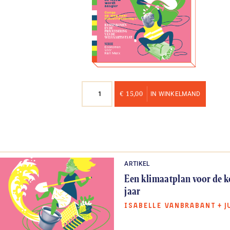
Nummer
€
15,00
IN WINKELMAND
26
aantal
ARTIKEL
Een klimaatplan voor de 
jaar
ISABELLE VANBRABANT
+
J