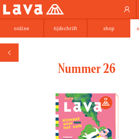
online
tijdschrift
shop
PREV
Nummer 26