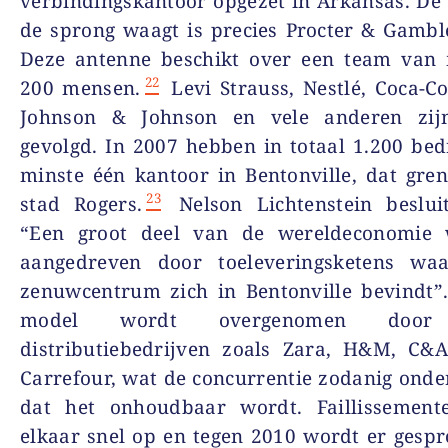
verbindingskantoor opgezet in Arkansas. De 
de sprong waagt is precies Procter & Gambl
Deze antenne beschikt over een team van
22
200 mensen.
Levi Strauss, Nestlé, Coca-Co
Johnson & Johnson en vele anderen zij
gevolgd. In 2007 hebben in totaal 1.200 bed
minste één kantoor in Bentonville, dat gre
23
stad Rogers.
Nelson Lichtenstein besluit
“Een groot deel van de wereldeconomie
aangedreven door toeleveringsketens wa
zenuwcentrum zich in Bentonville bevindt”
model wordt overgenomen door
distributiebedrijven zoals Zara, H&M, C&A
Carrefour, wat de concurrentie zodanig onde
dat het onhoudbaar wordt. Faillissement
elkaar snel op en tegen 2010 wordt er gesp