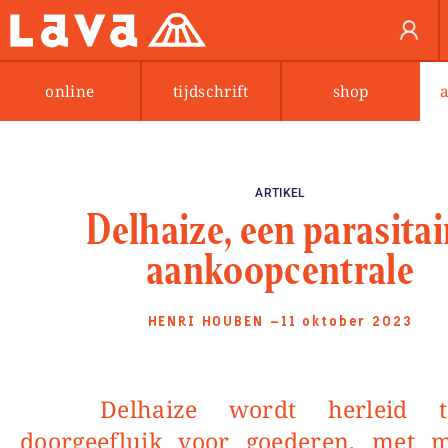
online
tijdschrift
shop
ARTIKEL
Delhaize, een parasitai
aankoopcentrale
HENRI HOUBEN
—11 oktober 2023
Delhaize wordt herleid tot een
doorgeefluik voor goederen, met 