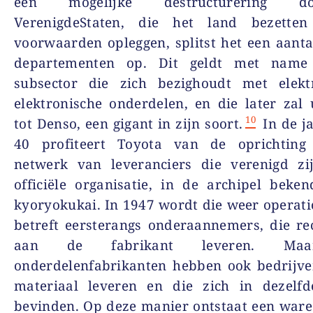
een mogelijke destructurering 
VerenigdeStaten, die het land bezette
voorwaarden opleggen, splitst het een aanta
departementen op. Dit geldt met name
subsector die zich bezighoudt met elekt
elektronische onderdelen, en die later zal 
10
tot Denso, een gigant in zijn soort.
In de j
40 profiteert Toyota van de oprichtin
netwerk van leveranciers die verenigd zi
officiële organisatie, in de archipel beke
kyoryokukai. In 1947 wordt die weer operati
betreft eersterangs onderaannemers, die re
aan de fabrikant leveren. Ma
onderdelenfabrikanten hebben ook bedrijve
materiaal leveren en die zich in dezelfde
bevinden. Op deze manier ontstaat een war