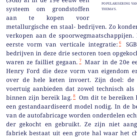
(SGB) al in de 19
e
eeuw een
POPULARISERING VA
systeem om grondstoffen
THEMA’S.
aan te kopen voor
metallurgische en staal- bedrijven. Zo konden
verkopen aan de spoorwegmaatschappijen. D
6
eerste vorm van verticale integratie:
SGB 
bedrijven in deze drie sectoren toen opgekoc
7
waren ze failliet gegaan.
Maar in de 20
e
ee
Henry Ford die deze vorm van eigendom en
over de hele keten invoert. Zijn doel: de
voertuig aanbieden dat zowel technisch als 
8
binnen zijn bereik lag.
Om dit te bereiken 
een gestandaardiseerd model nodig. In de 
van de autofabricage worden onderdelen ech
der gekocht en gebruikt. Ze zijn niet aan
fabriek bestaat uit een grote hal waar het c