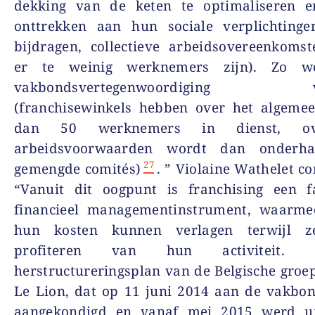
dekking van de keten te optimaliseren e
onttrekken aan hun sociale verplichtingen
bijdragen, collectieve arbeidsovereenkoms
er te weinig werknemers zijn). Zo w
vakbondsvertegenwoordiging v
(franchisewinkels hebben over het algeme
dan 50 werknemers in dienst, o
arbeidsvoorwaarden wordt dan onderha
27
gemengde comités)
. ” Violaine Wathelet co
“Vanuit dit oogpunt is franchising een fa
financieel managementinstrument, waarm
hun kosten kunnen verlagen terwijl ze
profiteren van hun activiteit.
herstructureringsplan van de Belgische groe
Le Lion, dat op 11 juni 2014 aan de vakbo
aangekondigd en vanaf mei 2015 werd ui