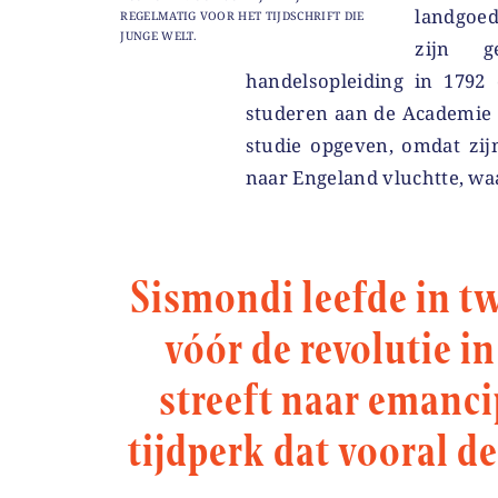
landgoed
REGELMATIG VOOR HET TIJDSCHRIFT DIE
JUNGE WELT.
zijn g
handelsopleiding in 1792 
studeren aan de Academie v
studie opgeven, omdat zij
naar Engeland vluchtte, wa
Sismondi leefde in tw
vóór de revolutie i
streeft naar emancip
tijdperk dat vooral d