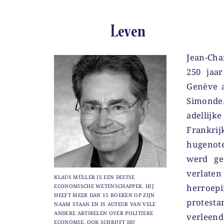
Leven
Jean-Cha
250 jaa
Genève 
Simonde
adellijk
Frank
hugenote
werd ge
verlaten
KLAUS MÜLLER IS EEN DUITSE
herroepi
ECONOMISCHE WETENSCHAPPER. HIJ
HEEFT MEER DAN 15 BOEKEN OP ZIJN
protesta
NAAM STAAN EN IS AUTEUR VAN VELE
ANDERE ARTIKELEN OVER POLITIEKE
verleend
ECONOMIE. OOK SCHRIJFT HIJ