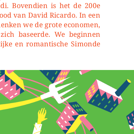
i. Bovendien is het de 200
e
ood van David Ricardo. In een
rdenken we de grote economen,
zich baseerde. We beginnen
lijke en romantische Simonde