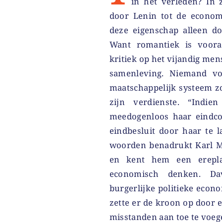
in het verleden? In 
door Lenin tot de econom
deze eigenschap alleen d
Want romantiek is voora
kritiek op het vijandig me
samenleving. Niemand v
maatschappelijk systeem zo
zijn verdienste. “Indie
meedogenloos haar eindcon
eindbesluit door haar te la
woorden benadrukt Karl Ma
en kent hem een erepla
economisch denken. Dav
burgerlijke politieke eco
zette er de kroon op door e
misstanden aan toe te voeg