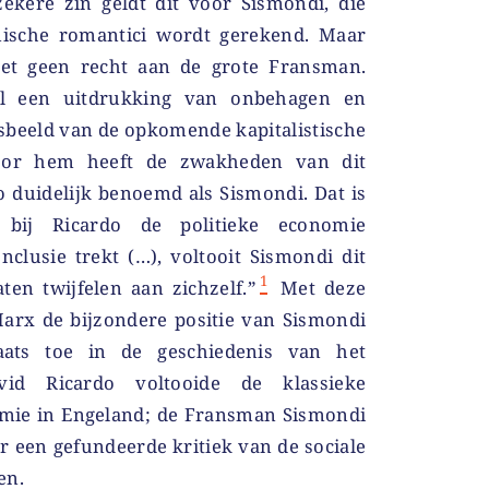
zekere zin geldt dit voor Sismondi, die
ische romantici wordt gerekend. Maar
oet geen recht aan de grote Fransman.
l een uitdrukking van onbehagen en
nsbeeld van de opkomende kapitalistische
oor hem heeft de zwakheden van dit
 duidelijk benoemd als Sismondi. Dat is
n bij Ricardo de politieke economie
clusie trekt (…), voltooit Sismondi dit
1
ten twijfelen aan zichzelf.”
Met deze
rx de bijzondere positie van Sismondi
ats toe in de geschiedenis van het
id Ricardo voltooide de klassieke
nomie in Engeland; de Fransman Sismondi
r een gefundeerde kritiek van de sociale
en.