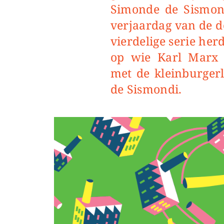
Simonde de Sismond
verjaardag van de d
vierdelige serie he
op wie Karl Marx 
met de kleinburger
de Sismondi.