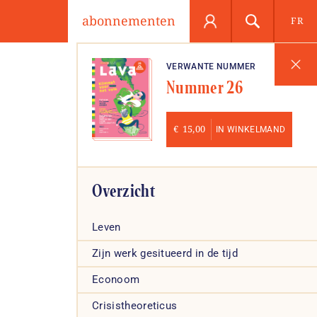
abonnementen
FR
VERWANTE NUMMER
Nummer 26
€
15,00
IN WINKELMAND
Overzicht
Leven
Zijn werk gesitueerd in de tijd
Econoom
Crisistheoreticus