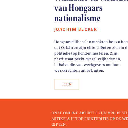
van Hongaars
nationalisme
JOACHIM BECKER
Hongaarse liberalen maakten het zo bon
dat Orbán en zijn elite-cliënten zich in d
politieke top konden nestelen. Zijn
partijstaat perkt overal vrijheden in,
behalve die van werkgevers om hun
werkkrachten uit te buiten.
LEZEN
ONZE ONLINE ARTIKELS ZIJN VRIJ BESC
ARTIKELS UIT DE PRINTEDITIE OP DE WE
GIFTEN.