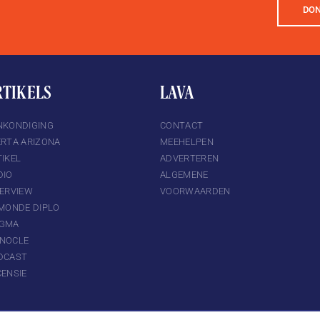
DO
RTIKELS
LAVA
NKONDIGING
CONTACT
ERTA ARIZONA
MEEHELPEN
IKEL
ADVERTEREN
DIO
ALGEMENE
TERVIEW
VOORWAARDEN
 MONDE DIPLO
GMA
NOCLE
DCAST
CENSIE