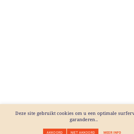
Deze site gebruikt cookies om u een optimale surferv
garanderen..
AKKOORD
NIET AKKOORD
MEER INFO