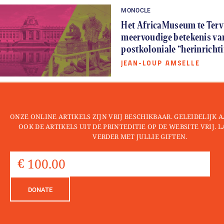
MONOCLE
Het AfricaMuseum te Terv
meervoudige betekenis va
postkoloniale “herinricht
JEAN-LOUP AMSELLE
ONZE ONLINE ARTIKELS ZIJN VRIJ BESCHIKBAAR. GELEIDELIJK
OOK DE ARTIKELS UIT DE PRINTEDITIE OP DE WEBSITE VRIJ. 
VERDER MET JULLIE GIFTEN.
DONATE