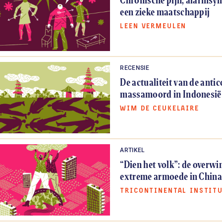
een zieke maatschappij
LEEN VERMEULEN
RECENSIE
De actualiteit van de ant
massamoord in Indonesië
WIM DE CEUKELAIRE
ARTIKEL
“Dien het volk”: de overw
extreme armoede in Chin
TRICONTINENTAL INSTIT