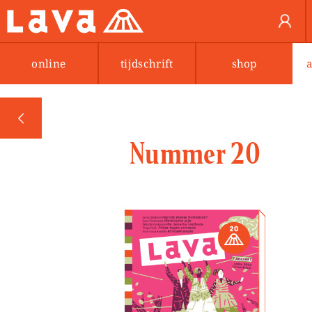
online
tijdschrift
shop
PREV
Nummer 20