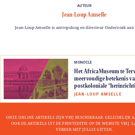
AUTEUR
Jean-Loup Amselle
Jean-Loup Amselle is antropoloog en directeur Onderzoek aan
MONOCLE
Het AfricaMuseum te Terv
meervoudige betekenis va
postkoloniale “herinricht
JEAN-LOUP AMSELLE
ONZE ONLINE ARTIKELS ZIJN VRIJ BESCHIKBAAR. GELEIDELIJK
OOK DE ARTIKELS UIT DE PRINTEDITIE OP DE WEBSITE VRIJ. 
VERDER MET JULLIE GIFTEN.