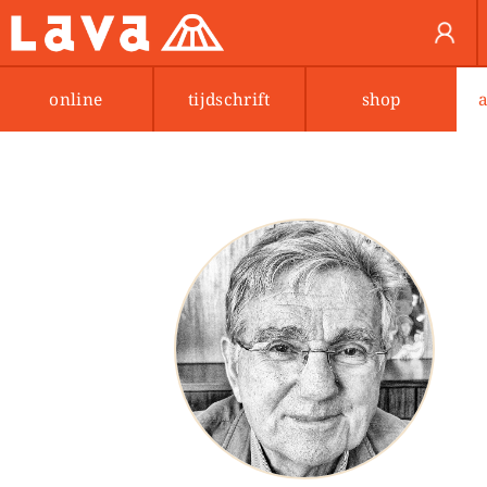
online
tijdschrift
shop