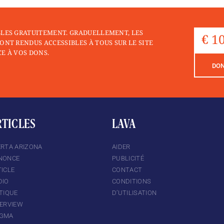
BLES GRATUITEMENT. GRADUELLEMENT, LES
ONT RENDUS ACCESSIBLES À TOUS SUR LE SITE
E À VOS DONS.
DO
RTICLES
LAVA
ERTA ARIZONA
AIDER
NONCE
PUBLICITÉ
ICLE
CONTACT
DIO
CONDITIONS
TIQUE
D’UTILISATION
TERVIEW
GMA