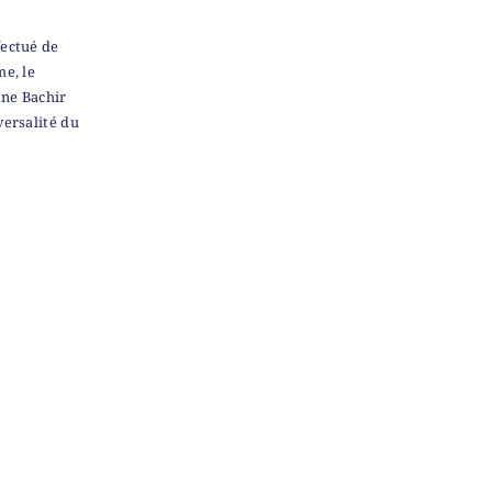
fectué de
me, le
ane Bachir
versalité du