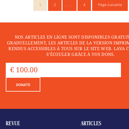
1
2
…
4
Page suivante
NOS ARTICLES EN LIGNE SONT DISPONIBLES GRATUI
GRADUELLEMENT, LES ARTICLES DE LA VERSION IMPRI
RENDUS ACCESSIBLES À TOUS SUR LE SITE WEB. LAVA 
S’ÉCOULER GRÂCE À VOS DONS.
DONATE
REVUE
ARTICLES