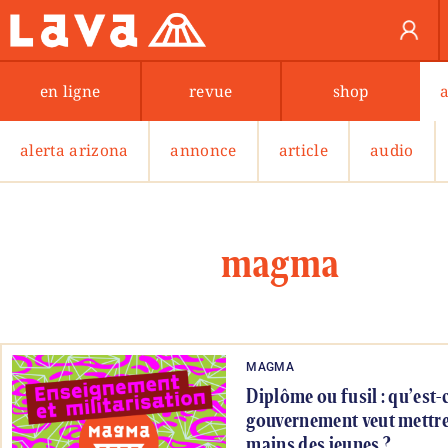
en ligne
revue
shop
alerta arizona
annonce
article
audio
magma
MAGMA
Diplôme ou fusil : qu’est-c
gouvernement veut mettre
mains des jeunes ?