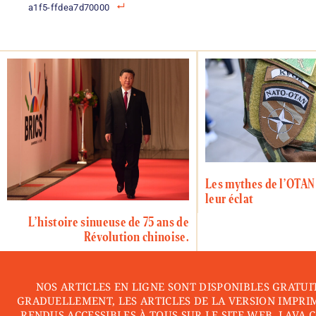
a1f5-ffdea7d70000
Les mythes de l’OTAN
leur éclat
L’histoire sinueuse de 75 ans de
Révolution chinoise.
NOS ARTICLES EN LIGNE SONT DISPONIBLES GRATUI
GRADUELLEMENT, LES ARTICLES DE LA VERSION IMPRI
RENDUS ACCESSIBLES À TOUS SUR LE SITE WEB. LAVA 