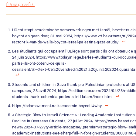
fr/magma-fr/
UGent stopt academische samenwerkingen met Israël, bezetters eis
boycot en gaan door, 31 mai 2024, https://www.vrt.be/vrtnws/nl/202
rector-rik-van-de-walle-boycot-israel-palestina-gaza-stude/
Les étudiants qui occupaient l’ULiège sont partis : ils ont obtenu ce q
24 juin 2024, https://www.todayinliege.be/les-etudiants-qui-occupaie
partis-ils-ont-obtenu-ce-quils-
desiraient/#:~:text=Ce%20vendredi%2021%20juin%202024,quarant
Students and children in Gaza thank pro-Palestinian protesters at US
campuses, 28 avril 2024, https://edition.cnn.com/2024/04/28/middl
students-thank-columbia-protests-intl-latam/index.html
https://bdsmovement.net/academic-boycott#why
« Strategic Blow to Israeli Science » : Leading Academic Institution
Decline in Overseas Students, 27 juillet 2024, https://www.haaretz.c
news/2024-07-27/ty-article-magazine/.premium/strategic-blow-leadin
academic-institutions-see-sharp-fall-in-foreign-students/00000190