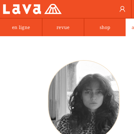
en ligne
revue
shop