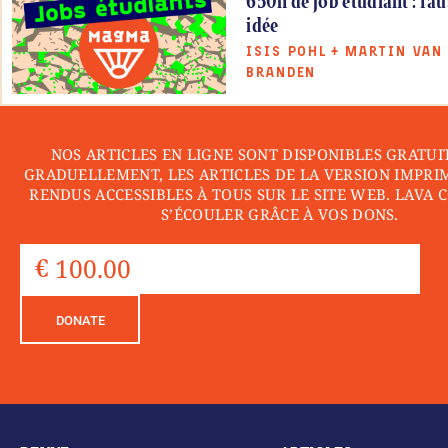
650h de job étudiant : fa
idée
ISIS POHL
+
MARTIN VAN
BRANDEN
NOS ARTICLES EN LIGNE SONT DISPONIBLES GRATUI
GRADUELLEMENT, LES ARTICLES DE LA VERSION IMPRI
RENDUS ACCESSIBLES À TOUS SUR LE SITE WEB. LAVA 
S’ÉCOULER GRÂCE À VOS DONS.
DONATE