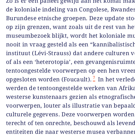
Zo is er een paneel gewijd aan het komaf ma
de koloniale indeling van Congolese, Rwande
Burundese etnische groepen. Deze update stoo
op zijn grenzen, want zoals uit de rest van he
museumbezoek blijkt, wordt het koloniale 
nooit in vraag gesteld als een “kannibalistisc
instituut (Lévi-Strauss) dat andere culturen v
of als een ‘heterotopia’, een gevangenisruimt
tentoongestelde voorwerpen op een hen vree
7
opgesloten worden (Foucault).
In het verled
werden de tentoongestelde werken van Afrik
westerse kunstenaars gezien als etnografisch
voorwerpen, louter als illustratie van bepaal
culturele gegevens. Deze voorwerpen worden
terecht of ten onrechte, beschouwd als leven
entiteiten die naar westerse musea verbannen