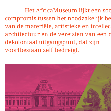
Het AfricaMuseum lijkt een soort
compromis tussen het noodzakelijk b
van de materiële, artistieke en intelle
architectuur en de vereisten van een d
dekoloniaal uitgangspunt, dat zijn
voortbestaan zelf bedreigt.