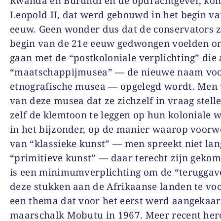
Rwanda en Burundi en de opdrachtgever, kon
Leopold II, dat werd gebouwd in het begin va
eeuw. Geen wonder dus dat de conservators z
begin van de 21e eeuw gedwongen voelden o
gaan met de “postkoloniale verplichting” die 
“maatschappijmusea” — de nieuwe naam vo
etnografische musea — opgelegd wordt. Men
van deze musea dat ze zichzelf in vraag stell
zelf de klemtoon te leggen op hun koloniale w
in het bijzonder, op de manier waarop voor
van “klassieke kunst” — men spreekt niet la
“primitieve kunst” — daar terecht zijn gekom
is een minimumverplichting om de “teruggav
deze stukken aan de Afrikaanse landen te v
een thema dat voor het eerst werd aangekaar
maarschalk Mobutu in 1967. Meer recent he