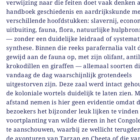
verwijzing naar die feiten doet vaak denken 
handboek geschiedenis en aardrijkskunde me
verschillende hoofdstukken: slavernij, econo
uitbuiting, fauna, flora, natuurlijke hulpbron
— zonder een duidelijke leidraad of systemat
synthese. Binnen die reeks parafernalia valt 
gewijd aan de fauna op, met zijn olifant, anti
krokodillen en giraffen — allemaal soorten d
vandaag de dag waarschijnlijk grotendeels
uitgestorven zijn. Deze zaal werd intact geh
de koloniale wortels duidelijk te laten zien. 
afstand nemen is hier geen evidentie omdat 
bezoekers het bijzonder leuk lijken te vinde
voortplanting van wilde dieren in het Congo
te aanschouwen, waarbij ze wellicht terugde
de avonturen van Tarzan en Cheeta of die va