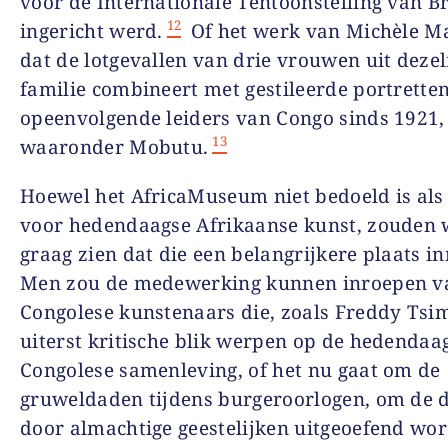
voor de Internationale Tentoonstelling van B
12
ingericht werd.
Of het werk van Michèle M
dat de lotgevallen van drie vrouwen uit dezel
familie combineert met gestileerde portrette
opeenvolgende leiders van Congo sinds 1921,
13
waaronder Mobutu.
Hoewel het AfricaMuseum niet bedoeld is a
voor hedendaagse Afrikaanse kunst, zouden 
graag zien dat die een belangrijkere plaats i
Men zou de medewerking kunnen inroepen v
Congolese kunstenaars die, zoals Freddy Tsi
uiterst kritische blik werpen op de hedendaa
Congolese samenleving, of het nu gaat om de
gruweldaden tijdens burgeroorlogen, om de 
door almachtige geestelijken uitgeoefend wor