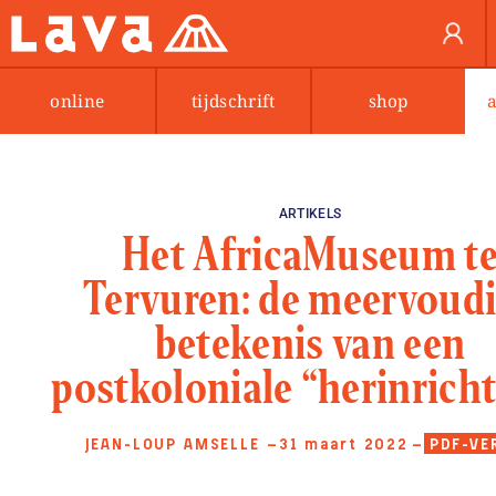
online
tijdschrift
shop
ARTIKELS
Het AfricaMuseum t
Tervuren: de meervoud
betekenis van een
postkoloniale “herinrich
JEAN-LOUP AMSELLE
—31 maart 2022
—
PDF-VE