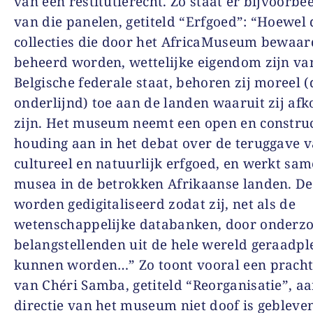
van een restitutierecht. Zo staat er bijvoorbe
van die panelen, getiteld “Erfgoed”: “Hoewel 
collecties die door het AfricaMuseum bewaar
beheerd worden, wettelijke eigendom zijn va
Belgische federale staat, behoren zij moreel 
onderlijnd) toe aan de landen waaruit zij af
zijn. Het museum neemt een open en constru
houding aan in het debat over de teruggave 
cultureel en natuurlijk erfgoed, en werkt sa
musea in de betrokken Afrikaanse landen. De 
worden gedigitaliseerd zodat zij, net als de
wetenschappelijke databanken, door onderzo
belangstellenden uit de hele wereld geraadpl
kunnen worden…” Zo toont vooral een pracht
van Chéri Samba, getiteld “Reorganisatie”, aa
directie van het museum niet doof is gebleve