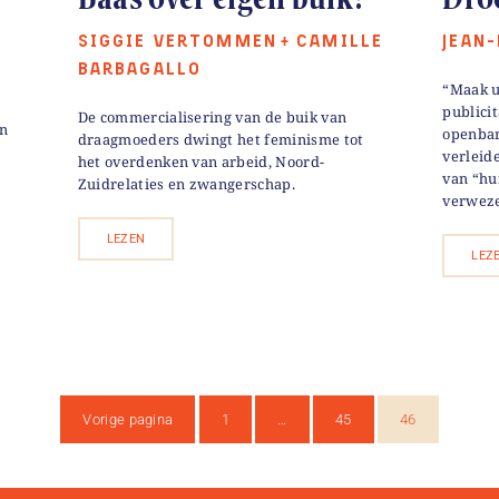
SIGGIE VERTOMMEN
CAMILLE
JEAN
+
BARBAGALLO
“Maak u
publici
De commercialisering van de buik van
an
openbar
draagmoeders dwingt het feminisme tot
verleid
het overdenken van arbeid, Noord-
van “hu
Zuidrelaties en zwangerschap.
verweze
LEZEN
LEZ
Vorige pagina
1
…
45
46