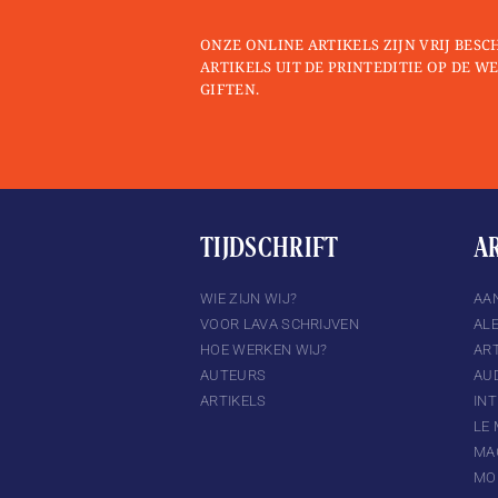
ONZE ONLINE ARTIKELS ZIJN VRIJ BESC
ARTIKELS UIT DE PRINTEDITIE OP DE WE
GIFTEN.
TIJDSCHRIFT
A
TTER
INSTAGRAM
WIE ZIJN WIJ?
AA
VOOR LAVA SCHRIJVEN
AL
HOE WERKEN WIJ?
ART
AUTEURS
AU
ARTIKELS
IN
LE
MA
MO