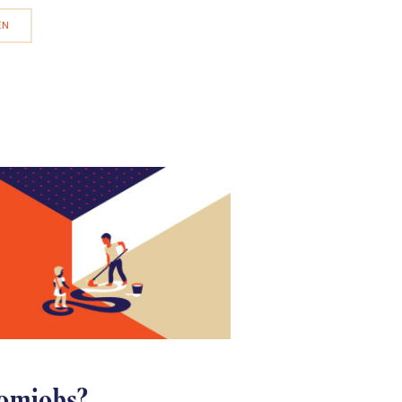
EN
omjobs?