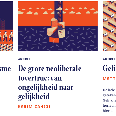
ARTIKEL
ARTIKEL
isme
De grote neoliberale
Geli
tovertruc: van
MATT
ongelijkheid naar
De hele
gelijkheid
getekend
Gelijkhe
horizon
KARIM ZAHIDI
hier en 