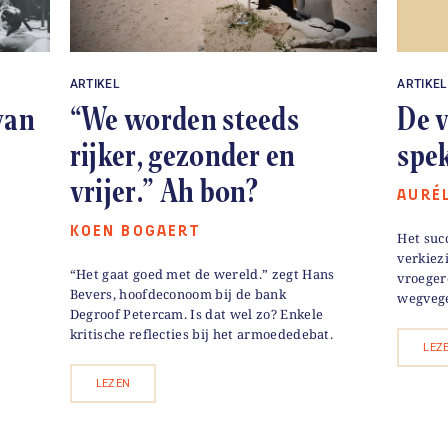
ARTIKEL
ARTIKEL
van
“We worden steeds
De v
rijker, gezonder en
spe
vrijer.” Ah bon?
AURÉ
KOEN BOGAERT
Het suc
verkiez
“Het gaat goed met de wereld.” zegt Hans
vroeger
Bevers, hoofdeconoom bij de bank
wegveg
Degroof Petercam. Is dat wel zo? Enkele
kritische reflecties bij het armoededebat.
LEZ
LEZEN