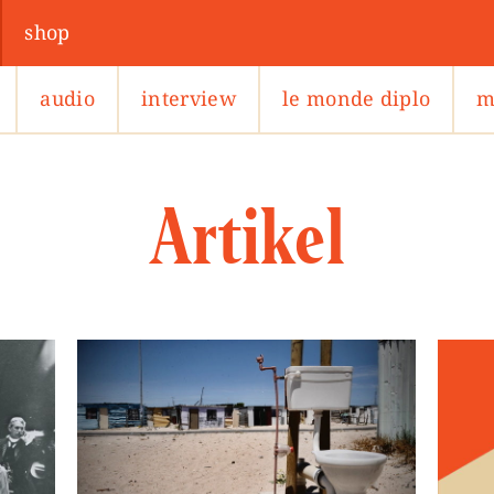
shop
audio
interview
le monde diplo
m
Artikel