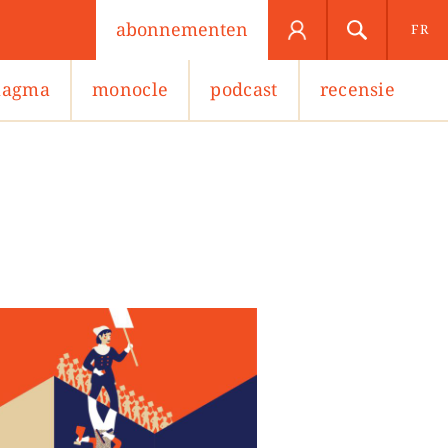
abonnementen
FR
agma
monocle
podcast
recensie