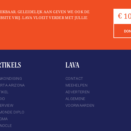
HIKBAAR. GELEIDELIJK AAN GEVEN WE OOK DE
BSITE VRIJ. LAVA VLOEIT VERDER MET JULLIE
DO
RTIKELS
LAVA
NKONDIGING
CONTACT
ERTA ARIZONA
MEEHELPEN
IKEL
ADVERTEREN
DIO
ALGEMENE
TERVIEW
VOORWAARDEN
 MONDE DIPLO
GMA
NOCLE