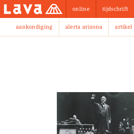
online
tijdschrift
aankondiging
alerta arizona
artikel