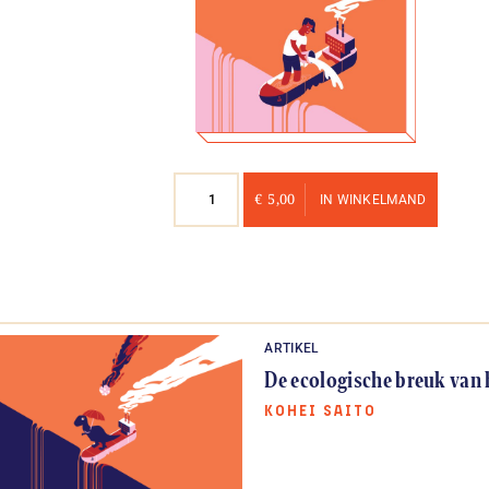
Nummer
€
5,00
IN WINKELMAND
6
aantal
ARTIKEL
De ecologische breuk van 
KOHEI SAITO