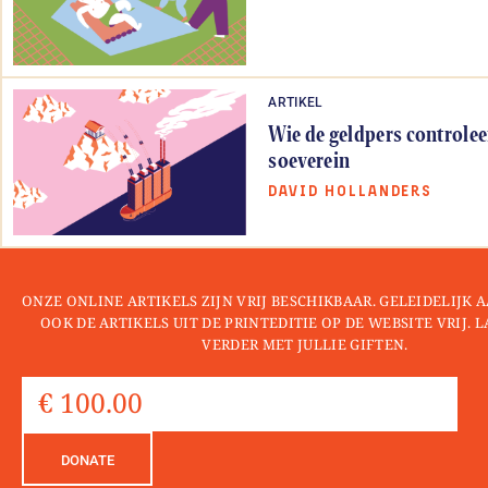
ARTIKEL
Wie de geldpers controleer
soeverein
DAVID HOLLANDERS
ONZE ONLINE ARTIKELS ZIJN VRIJ BESCHIKBAAR. GELEIDELIJK
OOK DE ARTIKELS UIT DE PRINTEDITIE OP DE WEBSITE VRIJ. 
VERDER MET JULLIE GIFTEN.
DONATE