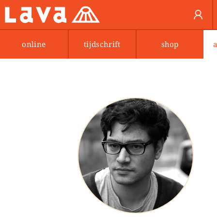
online
tijdschrift
shop