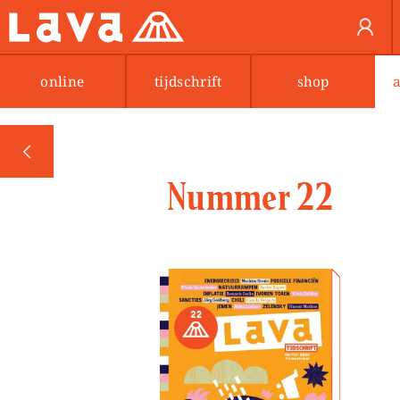
online
tijdschrift
shop
PREV
Nummer 22