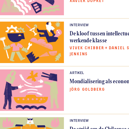
XAVIER DUPRET
INTERVIEW
De kloof tussen intellectu
werkende klasse
VIVEK CHIBBER
+
DANIEL 
JENKINS
ARTIKEL
Mondialisering als econo
JÖRG GOLDBERG
INTERVIEW
De strijd om de Chileense