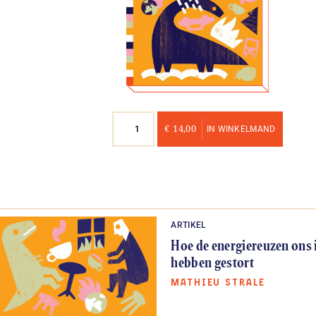
Nummer
€
14,00
IN WINKELMAND
22
aantal
ARTIKEL
Hoe de energiereuzen ons i
hebben gestort
MATHIEU STRALE