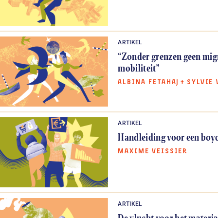
ARTIKEL
“Zonder grenzen geen migr
mobiliteit”
ALBINA FETAHAJ
+
SYLVIE
ARTIKEL
Hand­leiding voor een boyc
MAXIME VEISSIER
ARTIKEL
De vlucht voor het materi