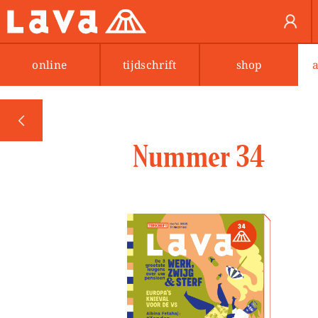
online
tijdschrift
shop
PREV
Nummer 34