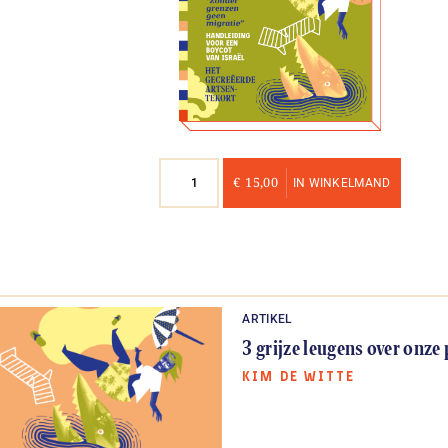
Nummer
€
15,00
IN WINKELMAND
34
aantal
ARTIKEL
3 grijze leugens over onze
KIM DE WITTE