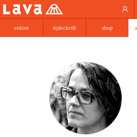
online
tijdschrift
shop