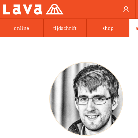
online
tijdschrift
shop