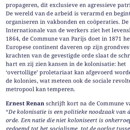
propageren, dit exclusieve en agressieve patr
De wereld van de arbeid is verarmd en begint
organiseren in vakbonden en coöperaties. De
Internationale van de werkers ziet het levensl
1864, de Commune van Parijs doet in 1871 he
Europese continent daveren op zijn grondves
krachten van de gevestigde orde slaat de sch
hart en zij zien kansen in de kolonisatie: het
‘overtollige’ proletariaat kan afgevoerd wor
de kolonies, wat meteen ook de sociale revolt
metropool kan temperen.
Ernest Renan
schrijft kort na de Commune va
“
De kolonisatie is een politieke noodzaak van d
orde. Een natie die niet koloniseert is onherroe
gedoemd tot het socialisme, tot de oorlog tusse