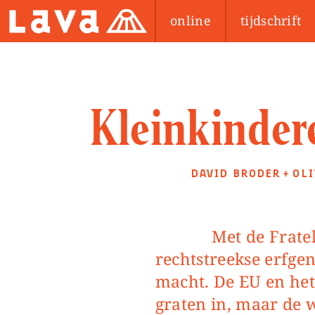
online
tijdschrift
Kleinkinder
DAVID BRODER
OLI
+
Met de Fratelli d’Italia kreeg Italië een
rechtstreekse erfge
macht. De EU en het
graten in, maar de 