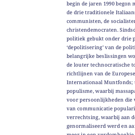
begin de jaren 1990 begon 
de drie traditionele Italiaa
communisten, de socialiste
christendemocraten. Sindsd
politiek gebukt onder drie 
‘depolitisering’ van de polit
belangrijke beslissingen w
de louter technocratische 
richtlijnen van de Europese
Internationaal Muntfonds
populisme, waarbij massapar
voor persoonlijkheden die 
van communicatie populari
verrechtsing, waarbij aan 
genormaliseerd werd en aan
meer in een verdomhoekje