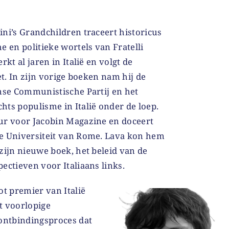
ni’s Grandchildren traceert historicus
e en politieke wortels van Fratelli
rkt al jaren in Italië en volgt de
et. In zijn vorige boeken nam hij de
anse Communistische Partij en het
ts populisme in Italië onder de loep.
ur voor Jacobin Magazine en doceert
e Universiteit van Rome. Lava kon hem
zijn nieuwe boek, het beleid van de
ectieven voor Italiaans links.
ot premier van Italië
t voorlopige
 ontbindingsproces dat