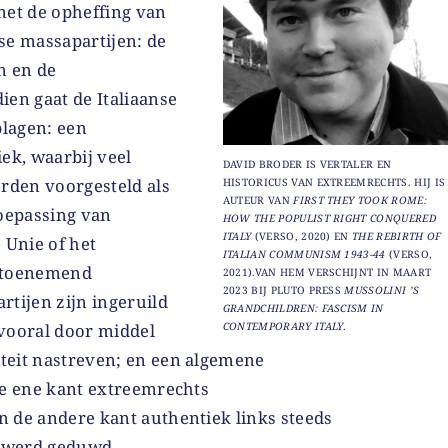
met de opheffing van
nse massapartijen: de
n en de
ien gaat de Italiaanse
plagen: een
iek, waarbij veel
DAVID BRODER IS VERTALER EN
orden voorgesteld als
HISTORICUS VAN EXTREEMRECHTS. HIJ IS
AUTEUR VAN
FIRST THEY TOOK ROME:
toepassing van
HOW THE POPULIST RIGHT CONQUERED
ITALY
(VERSO, 2020) EN
THE REBIRTH OF
 Unie of het
ITALIAN COMMUNISM 1943-44
(VERSO,
; toenemend
2021).VAN HEM VERSCHIJNT IN MAART
2023 BIJ PLUTO PRESS
MUSSOLINI ’S
tijen zijn ingeruild
GRANDCHILDREN: FASCISM IN
CONTEMPORARY ITALY
.
vooral door middel
teit nastreven; en een algemene
de ene kant extreemrechts
 de andere kant authentiek links steeds
 werd geduwd.