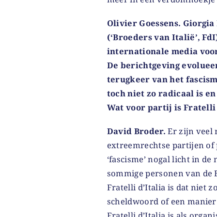
Olivier Goessens. Giorgia 
(‘Broeders van Italië’, Fd
internationale media voor
De berichtgeving evolueer
terugkeer van het fascis
toch niet zo radicaal is e
Wat voor partij is Fratelli
David Broder.
Er zijn vee
extreemrechtse partijen o
‘fascisme’ nogal licht in d
sommige personen van de B
Fratelli d’Italia is dat niet
scheldwoord of een manier
Fratelli d’Italia is als org