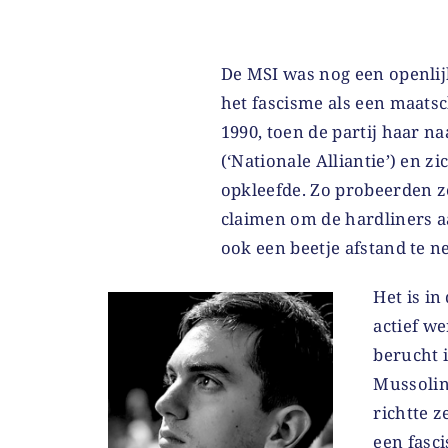
De MSI was nog een openlijk
het fascisme als een maatsc
1990, toen de partij haar 
(‘Nationale Alliantie’) en zi
opkleefde. Zo probeerden ze 
claimen om de hardliners a
ook een beetje afstand te 
Het is in
actief we
berucht 
Mussolini
richtte ze
een fasci