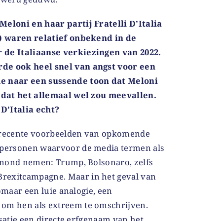
Meloni en haar partij Fratelli D’Italia
I) waren relatief onbekend in de
 de Italiaanse verkiezingen van 2022.
de ook heel snel van angst voor een
me naar een sussende toon dat Meloni
n dat het allemaal wel zou meevallen.
 D’Italia echt?
l recente voorbeelden van opkomende
f personen waarvoor de media termen als
e mond nemen: Trump, Bolsonaro, zelfs
rexitcampagne. Maar in het geval van
 zomaar een luie analogie, een
 om hen als extreem te omschrijven.
anisatie een directe erfgenaam van het