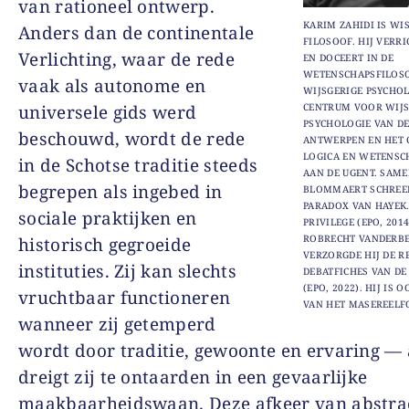
van rationeel ontwerp.
KARIM ZAHIDI IS WI
Anders dan de continentale
FILOSOOF. HIJ VERR
Verlichting, waar de rede
EN DOCEERT IN DE
WETENSCHAPSFILOSO
vaak als autonome en
WIJSGERIGE PSYCHO
universele gids werd
CENTRUM VOOR WIJS
PSYCHOLOGIE VAN DE
beschouwd, wordt de rede
ANTWERPEN EN HET
LOGICA EN WETENSC
in de Schotse traditie steeds
AAN DE UGENT. SAME
begrepen als ingebed in
BLOMMAERT SCHREEF
PARADOX VAN HAYEK.
sociale praktijken en
PRIVILEGE (EPO, 2014
ROBRECHT VANDERB
historisch gegroeide
VERZORGDE HIJ DE R
instituties. Zij kan slechts
DEBATFICHES VAN DE
(EPO, 2022). HIJ IS
vruchtbaar functioneren
VAN HET MASEREELF
wanneer zij getemperd
wordt door traditie, gewoonte en ervaring —
dreigt zij te ontaarden in een gevaarlijke
maakbaarheidswaan. Deze afkeer van abstra