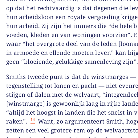
op dat het rechtvaardig is dat degenen die le
hun arbeidsloon een royale vergoeding krijg
hun arbeid. Zij zijn het immers die “de hele 
voeden, kleden en van woningen voorzien”. E
waar “het overgrote deel van de leden [loona
in armoede en ellende moeten leven” kan bij
geen “bloeiende, gelukkige samenleving zijn”
Smiths tweede punt is dat de winstmarges — 
tegenstelling tot lonen en pacht — niet evenr
stijgen of dalen met de welvaart, “integendeel,
[winstmarge] is gewoonlijk laag in rijke land
“altijd het hoogst in landen die het snelst in 
14
raken”.
Want, zo argumenteert Smith, hog
zetten een veel grotere rem op de welvaarts