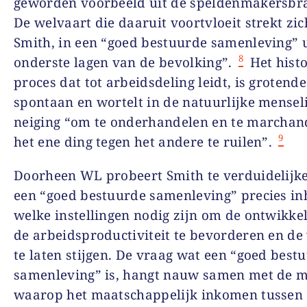
geworden voorbeeld uit de speldenmakersbr
De welvaart die daaruit voortvloeit strekt zic
Smith, in een “goed bestuurde samenleving” u
8
onderste lagen van de bevolking”.
Het histo
proces dat tot arbeidsdeling leidt, is grotende
spontaan en wortelt in de natuurlijke mensel
neiging “om te onderhandelen en te marchan
9
het ene ding tegen het andere te ruilen”.
Doorheen WL probeert Smith te verduidelijk
een “goed bestuurde samenleving” precies in
welke instellingen nodig zijn om de ontwikke
de arbeidsproductiviteit te bevorderen en de
te laten stijgen. De vraag wat een “goed best
samenleving” is, hangt nauw samen met de 
waarop het maatschappelijk inkomen tussen