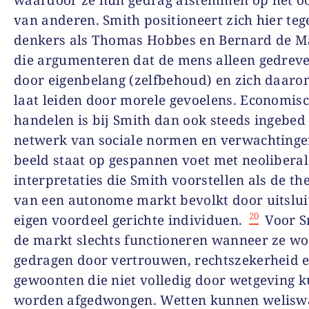
waardoor ze hun gedrag afstemmen op het o
van anderen. Smith positioneert zich hier teg
denkers als Thomas Hobbes en Bernard de M
die argumenteren dat de mens alleen gedrev
door eigenbelang (zelfbehoud) en zich daaro
laat leiden door morele gevoelens. Economis
handelen is bij Smith dan ook steeds ingebed
netwerk van sociale normen en verwachtingen
beeld staat op gespannen voet met neoliberal
interpretaties die Smith voorstellen als de th
van een autonome markt bevolkt door uitslu
20
eigen voordeel gerichte individuen.
Voor S
de markt slechts functioneren wanneer ze wo
gedragen door vertrouwen, rechtszekerheid 
gewoonten die niet volledig door wetgeving 
worden afgedwongen. Wetten kunnen welisw