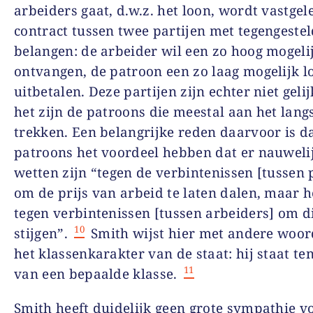
arbeiders gaat, d.w.z. het loon, wordt vastgel
contract tussen twee partijen met tegengeste
belangen: de arbeider wil een zo hoog mogeli
ontvangen, de patroon een zo laag mogelijk l
uitbetalen. Deze partijen zijn echter niet geli
het zijn de patroons die meestal aan het lang
trekken. Een belangrijke reden daarvoor is d
patroons het voordeel hebben dat er nauweli
wetten zijn “tegen de verbintenissen [tussen 
om de prijs van arbeid te laten dalen, maar h
tegen verbintenissen [tussen arbeiders] om di
10
stijgen”.
Smith wijst hier met andere woo
het klassenkarakter van de staat: hij staat te
11
van een bepaalde klasse.
Smith heeft duidelijk geen grote sympathie v