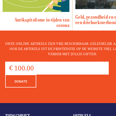
Geld, gezondheid en s
Antikapitalisme in tijden van
een driehoeksverhou
corona
ONZE ONLINE ARTIKELS ZIJN VRIJ BESCHIKBAAR. GELEIDELIJK
OOK DE ARTIKELS UIT DE PRINTEDITIE OP DE WEBSITE VRIJ. 
VERDER MET JULLIE GIFTEN.
DONATE