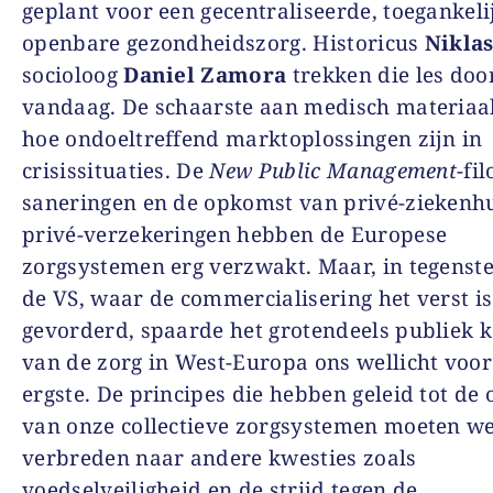
geplant voor een gecentraliseerde, toegankeli
openbare gezondheidszorg. Historicus
Nikla
socioloog
Daniel Zamora
trekken die les doo
vandaag. De schaarste aan medisch materiaal
hoe ondoeltreffend marktoplossingen zijn in
crisissituaties. De
New Public Management
-fi
saneringen en de opkomst van privé-ziekenh
privé-verzekeringen hebben de Europese
zorgsystemen erg verzwakt. Maar, in tegenstel
de VS, waar de commercialisering het verst is
gevorderd, spaarde het grotendeels publiek 
van de zorg in West-Europa ons wellicht voor
ergste. De principes die hebben geleid tot d
van onze collectieve zorgsystemen moeten w
verbreden naar andere kwesties zoals
voedselveiligheid en de strijd tegen de