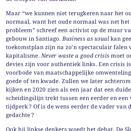
Maar “we kunnen niet terugkeren naar het o
normaal, want het oude normaal was net het
probleem” schreef een activist op de muur v
gebouw in Santiago.
Business as usual
kan ge
toekomstplan zijn na zo’n spectaculair falen 
kapitalisme.
Never waste a good crisis
moet o
devies zijn voor authentiek links. Een crisis i
voorbode van maatschappelijke omwenteling
goede of ten kwade. Zullen we later achtero
kijken en 2020 zien als een jaar dat een duide
scheidingslijn trekt tussen een eerder en een
tijdperk ? Of is de wens eerder de vader van 
gedachte ?
Ook bij linkse denkers woedt het debat. De S