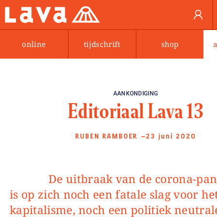
online
tijdschrift
shop
AANKONDIGING
Editoriaal Lava 13
RUBEN RAMBOER
—23 juni 2020
De uitbraak van de corona-pandemie
is op zich noch een fatale slag voor he
kapitalisme, noch een politiek neutral