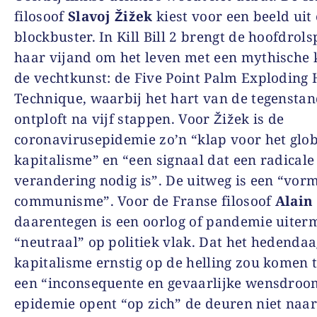
filosoof
Slavoj Žižek
kiest voor een beeld uit
blockbuster. In Kill Bill 2 brengt de hoofdrols
haar vijand om het leven met een mythische k
de vechtkunst: de Five Point Palm Exploding 
Technique, waarbij het hart van de tegensta
ontploft na vijf stappen. Voor Žižek is de
coronavirusepidemie zo’n “klap voor het glo
kapitalisme” en “een signaal dat een radicale
verandering nodig is”. De uitweg is een “vor
communisme”. Voor de Franse filosoof
Alain
daarentegen is een oorlog of pandemie uiter
“neutraal” op politiek vlak. Dat het hedenda
kapitalisme ernstig op de helling zou komen t
een “inconsequente en gevaarlijke wensdroo
epidemie opent “op zich” de deuren niet naa