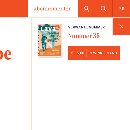
abonnementen
FR
VERWANTE NUMMER
Nummer 36
oe
€
15,00
IN WINKELMAND