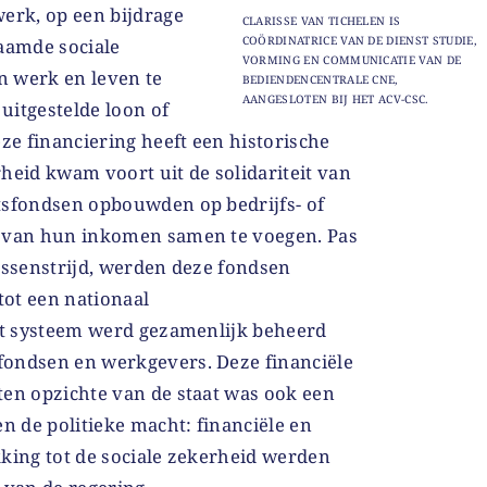
werk, op een bijdrage
CLARISSE VAN TICHELEN IS
COÖRDINATRICE VAN DE DIENST STUDIE,
aamde sociale
VORMING EN COMMUNICATIE VAN DE
an werk en leven te
BEDIENDENCENTRALE CNE,
AANGESLOTEN BIJ HET ACV-CSC.
uitgestelde loon of
eze financiering heeft een historische
heid kwam voort uit de solidariteit van
tsfondsen opbouwden op bedrijfs- of
l van hun inkomen samen te voegen. Pas
assenstrijd, werden deze fondsen
ot een nationaal
Dit systeem werd gezamenlijk beheerd
fondsen en werkgevers. Deze financiële
ten opzichte van de staat was ook een
 de politieke macht: financiële en
kking tot de sociale zekerheid werden