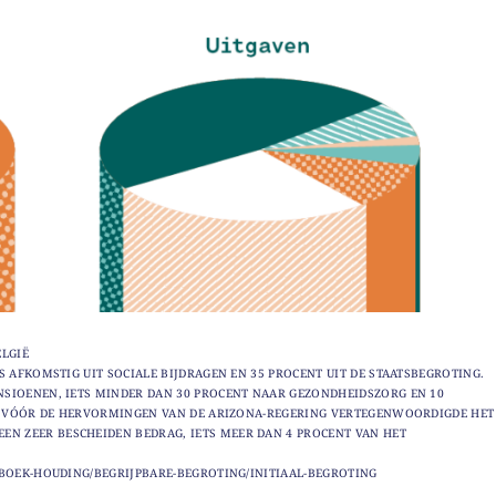
ELGIË
S AFKOMSTIG UIT SOCIALE BIJDRAGEN EN 35 PROCENT UIT DE STAATSBEGROTING.
NSIOENEN, IETS MINDER DAN 30 PROCENT NAAR GEZONDHEIDSZORG EN 10
LFS VÓÓR DE HERVORMINGEN VAN DE ARIZONA-REGERING VERTEGENWOORDIGDE HET
N ZEER BESCHEIDEN BEDRAG, IETS MEER DAN 4 PROCENT VAN HET
-BOEK-HOUDING/BEGRIJPBARE-BEGROTING/INITIAAL-BEGROTING