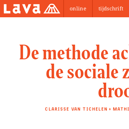
online
tijdschrift
De methode ach
de sociale
dro
CLARISSE VAN TICHELEN
MATHI
+