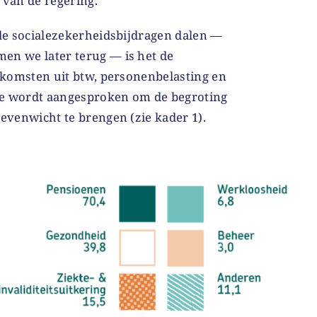
van de regering.
 de socialezekerheidsbijdragen dalen —
en we later terug — is het de
inkomsten uit btw, personenbelasting en
ie wordt aangesproken om de begroting
 evenwicht te brengen (zie kader 1).