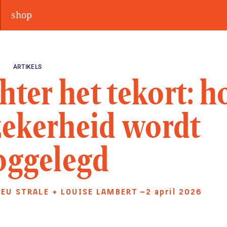
shop
ARTIKELS
ter het tekort: h
 zekerheid wordt
oggelegd
EU STRALE
+
LOUISE LAMBERT
—2 april 2026