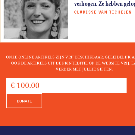
verhogen. Ze hebben gelo
CLARISSE VAN TICHELEN
ONZE ONLINE ARTIKELS ZIJN VRIJ BESCHIKBAAR. GELEIDELIJK
OOK DE ARTIKELS UIT DE PRINTEDITIE OP DE WEBSITE VRIJ. 
VERDER MET JULLIE GIFTEN.
DONATE