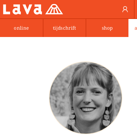
online
tijdschrift
shop