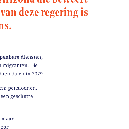
van deze regering is
ns.
openbare diensten,
 migranten. Die
oen dalen in 2029.
gen: pensioenen,
een geschatte
, maar
door