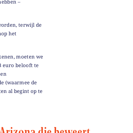
 hebben –
orden, terwijl de
nop het
ekenen, moeten we
 euro belooft te
een
nde (waarmee de
en al begint op te
 Arizona die beweert