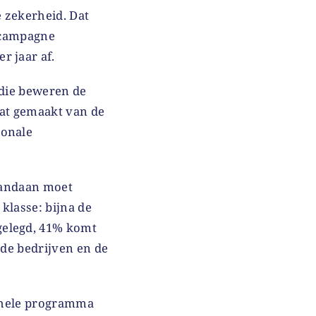
 zekerheid. Dat
n campagne
r jaar af.
 die beweren de
at gemaakt van de
ronale
 vandaan moet
klasse: bijna de
gelegd, 41% komt
 de bedrijven en de
t hele programma