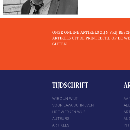
ONZE ONLINE ARTIKELS ZIJN VRIJ BESC
ARTIKELS UIT DE PRINTEDITIE OP DE WE
GIFTEN.
TIJDSCHRIFT
A
TTER
INSTAGRAM
WIE ZIJN WIJ?
AA
VOOR LAVA SCHRIJVEN
AL
HOE WERKEN WIJ?
ART
AUTEURS
AU
ARTIKELS
IN