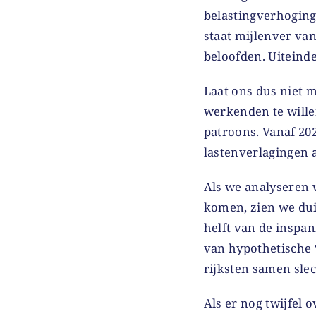
belastingverhoging
staat mijlenver van
beloofden. Uiteind
Laat ons dus niet 
werkenden te wille
patroons. Vanaf 20
lastenverlagingen 
Als we analyseren w
komen, zien we duid
helft van de inspa
van hypothetische ‘
rijksten samen sle
Als er nog twijfel