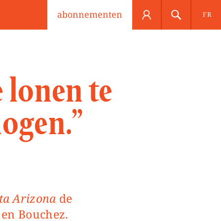
abonnementen
FR
 lonen te
logen.”
ta Arizona
de
r en Bouchez.