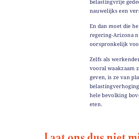
belastingvrije gedee
nauwelijks een ver
En dan moet die he
regering-Arizona n
oorspronkelijk voo
Zelfs als werkende
vooral waakzaam zi
geven, is ze van pl
belastingverhoging
hele bevolking bove
eten.
Laat ons dus niet m