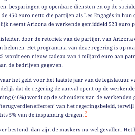
en, besparingen op openbare diensten en op de sociale
 de 450 euro netto die partijen als Les Engagés in hu
elijk neemt Arizona de werkende gemiddeld 523 euro pe
misleiden door de retoriek van de partijen van Arizona
n belonen. Het programma van deze regering is op ma
25 wordt een nieuw cadeau van 1 miljard euro aan pat
aan de bedrijven gegeven.
aar het geld voor het laatste jaar van de legislatuur
elijk dat de regering de aanval opent op de werkende 
nning (46%) wordt op de schouders van de werkenden 
terugverdieneffecten’ van het regeringsbeleid, terwijl
2
chts 5% van de inspanning dragen.
 over bestond, dan zijn de maskers nu wel gevallen. He