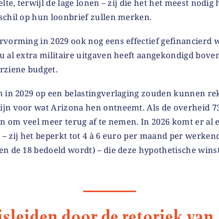
lte, terwijl de lage lonen – zij die het het meest nodig
schil op hun loonbrief zullen merken.
rvorming in 2029 ook nog eens effectief gefinancierd w
u al extra militaire uitgaven heeft aangekondigd bove
rziene budget.
n in 2029 op een belastingverlaging zouden kunnen r
jn voor wat Arizona hen ontneemt. Als de overheid 73
an om veel meer terug af te nemen. In 2026 komt er al 
 – zij het beperkt tot 4 à 6 euro per maand per werke
n de 18 bedoeld wordt) – die deze hypothetische winst
isleiden door de retoriek van