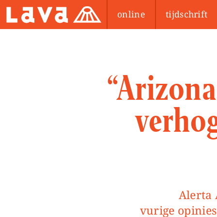
online
tijdschrift
“Arizona
verhog
Alert
vurige opinie