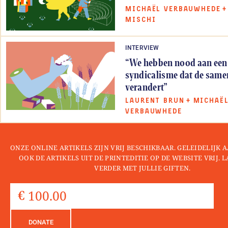
MICHAËL VERBAUWHEDE
+
MISCHI
INTERVIEW
“We hebben nood aan een
syndicalisme dat de same
verandert”
LAURENT BRUN
+
MICHAË
VERBAUWHEDE
ONZE ONLINE ARTIKELS ZIJN VRIJ BESCHIKBAAR. GELEIDELIJK
OOK DE ARTIKELS UIT DE PRINTEDITIE OP DE WEBSITE VRIJ. 
VERDER MET JULLIE GIFTEN.
DONATE