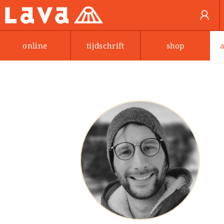
online
tijdschrift
shop