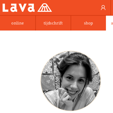
online
tijdschrift
shop