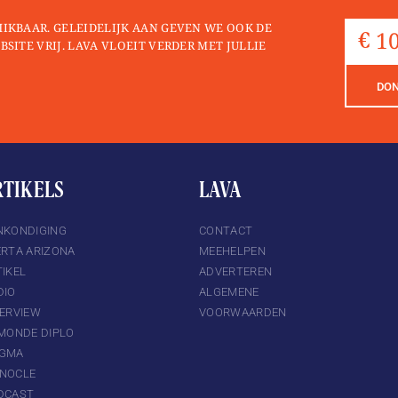
HIKBAAR. GELEIDELIJK AAN GEVEN WE OOK DE
BSITE VRIJ. LAVA VLOEIT VERDER MET JULLIE
DO
RTIKELS
LAVA
NKONDIGING
CONTACT
ERTA ARIZONA
MEEHELPEN
IKEL
ADVERTEREN
DIO
ALGEMENE
TERVIEW
VOORWAARDEN
 MONDE DIPLO
GMA
NOCLE
DCAST