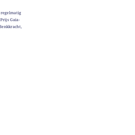
t regelmatig
Prijs Gaia-
denkkracht,