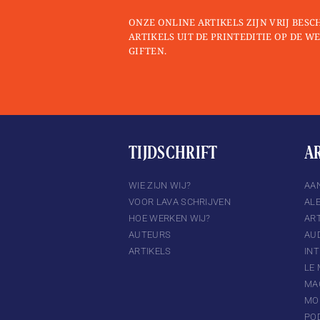
ONZE ONLINE ARTIKELS ZIJN VRIJ BESC
ARTIKELS UIT DE PRINTEDITIE OP DE WE
GIFTEN.
TIJDSCHRIFT
A
TTER
INSTAGRAM
WIE ZIJN WIJ?
AA
VOOR LAVA SCHRIJVEN
AL
HOE WERKEN WIJ?
ART
AUTEURS
AU
ARTIKELS
IN
LE
MA
MO
PO