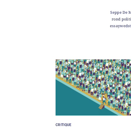
Seppe De Me
rond polit
essaywedst
CRITIQUE