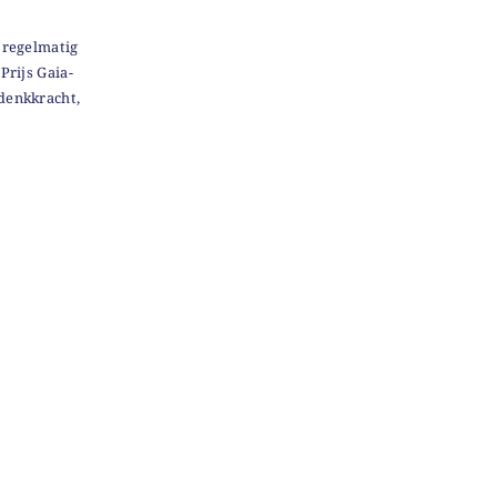
t regelmatig
Prijs Gaia-
denkkracht,