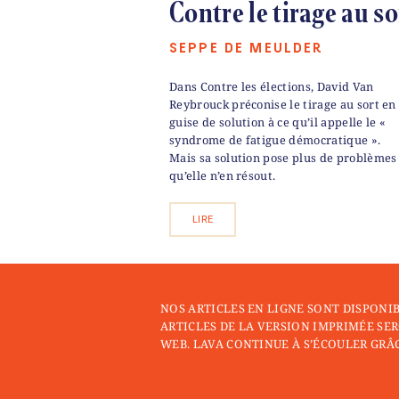
Contre le tirage au so
SEPPE DE MEULDER
Dans Contre les élections, David Van
Reybrouck préconise le tirage au sort en
guise de solution à ce qu’il appelle le «
syndrome de fatigue démocratique ».
Mais sa solution pose plus de problèmes
qu’elle n’en résout.
LIRE
NOS ARTICLES EN LIGNE SONT DISPONI
ARTICLES DE LA VERSION IMPRIMÉE SER
WEB. LAVA CONTINUE À S’ÉCOULER GRÂC