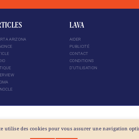
RTICLES
LAVA
ERTA ARIZONA
AIDER
NONCE
PUBLICITÉ
ICLE
CONTACT
DIO
CONDITIONS
TIQUE
D’UTILISATION
TERVIEW
GMA
NOCLE
te utilise des cookies pour vous assurer une navigation opt