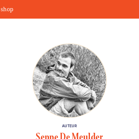
shop
AUTEUR
Seppe De Meulder