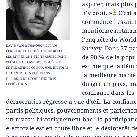
aspirer, mais plus
2
n’y croit. »
C’est a
commence l’essai. I
mentionne notam
l’enquête du World
DAVID VAN REYBROUCK EST UN
Survey. Dans 57 pa
ÉCRIVAIN ET ARCHÉOLOGUE BELGE.
de 90 % de la popu
SES LIVRES ONT ÉTÉ TRADUITS DANS
PLUSIEURES LANGUES. IL A ÉCRIT
estime que la démo
ENTRE AUTRES CONGO, UNE HISTOIRE
ET CONTRE LES ÉLECTIONS.
la meilleure maniè
IL A REÇU DE NOMBREUX PRIX
diriger un pays, ma
LITTÉRAIRES.
confiance dans les
démocraties régresse à vue d’œil. La confianc
partis politiques, gouvernements et parlemen
un niveau historiquement bas ; la participati
électorale est en chute libre et le désintérêt d