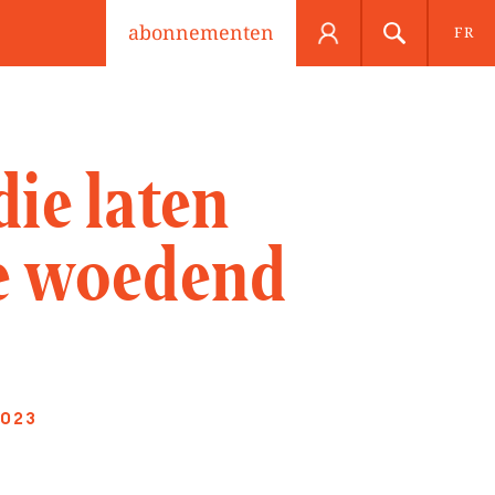
abonnementen
FR
ie laten
se woedend
2023