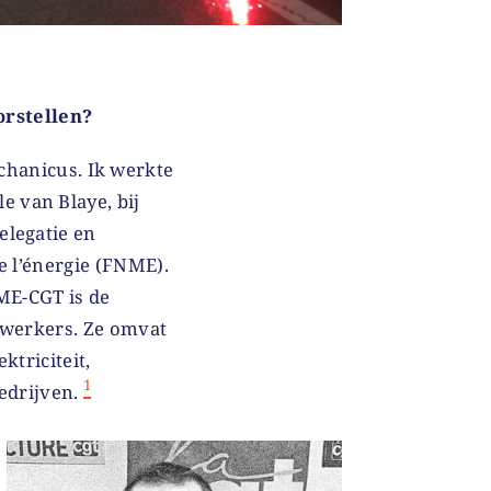
orstellen?
chanicus. Ik werkte
le van Blaye, bij
elegatie en
e l’énergie (FNME).
ME-CGT is de
nwerkers. Ze omvat
ktriciteit,
1
edrijven.