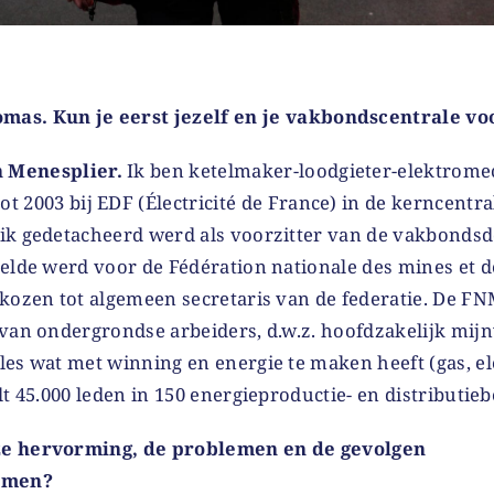
mas. Kun je eerst jezelf en je vakbondscentrale vo
n Menesplier.
Ik ben ketelmaker-loodgieter-elektrome
ot 2003 bij EDF (Électricité de France) in de kerncentra
ik gedetacheerd werd als voorzitter van de vakbondsd
elde werd voor de Fédération nationale des mines et d
rkozen tot algemeen secretaris van de federatie. De FN
 van ondergrondse arbeiders, d.w.z. hoofdzakelijk mij
es wat met winning en energie te maken heeft (gas, ele
lt 45.000 leden in 150 energieproductie- en distributieb
ze hervorming, de problemen en de gevolgen
samen?