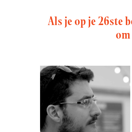
Als je op je 26ste 
om 