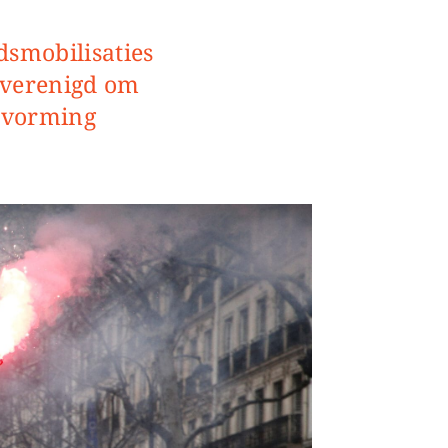
dsmobilisaties
n verenigd om
rvorming