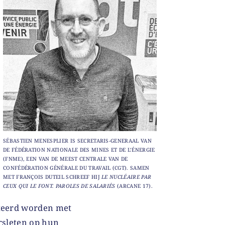
SÉBASTIEN MENESPLIER IS SECRETARIS-GENERAAL VAN
DE FÉDÉRATION NATIONALE DES MINES ET DE L’ÉNERGIE
(FNME), EEN VAN DE MEEST CENTRALE VAN DE
CONFÉDÉRATION GÉNÉRALE DU TRAVAIL (CGT). SAMEN
MET FRANÇOIS DUTEIL SCHREEF HIJ
LE NUCLÉAIRE PAR
CEUX QUI LE FONT. PAROLES DE SALARIÉS
(ARCANE 17).
nteerd worden met
rsleten op hun