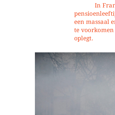
In Frankrijk wekt het uitstel van de wettelijke
pensioenleeft
een massaal e
te voorkomen
oplegt.