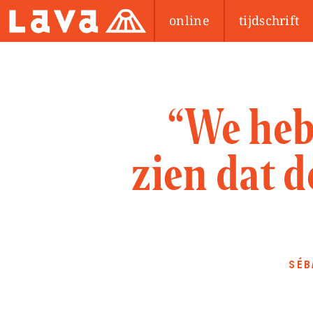
online
tijdschrift
“We heb
zien dat 
SÉB