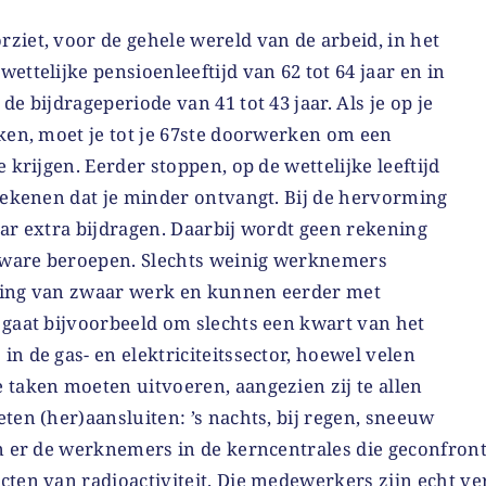
ziet, voor de gehele wereld van de arbeid, in het
ettelijke pensioenleeftijd van 62 tot 64 jaar en in
de bijdrageperiode van 41 tot 43 jaar. Als je op je
rken, moet je tot je 67ste doorwerken om een
 krijgen. Eerder stoppen, op de wettelijke leeftijd
etekenen dat je minder ontvangt. Bij de hervorming
aar extra bijdragen. Daarbij wordt geen rekening
ware beroepen. Slechts weinig werknemers
ning van zwaar werk en kunnen eerder met
 gaat bijvoorbeeld om slechts een kwart van het
n de gas- en elektriciteitssector, hoewel velen
 taken moeten uitvoeren, aangezien zij te allen
ten (her)aansluiten: ’s nachts, bij regen, sneeuw
jn er de werknemers in de kerncentrales die geconfro
cten van radioactiviteit. Die medewerkers zijn echt ve