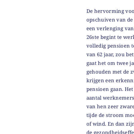
De hervorming voor
opschuiven van de w
een verlenging van 
26ste begint te we
volledig pensioen te
van 62 jaar, zou b
gaat het om twee j
gehouden met de z
krijgen een erken
pensioen gaan. Het
aantal werknemers i
van hen zeer zware
tijde de stroom moe
of wind. En dan zi
de gezondheidseffe