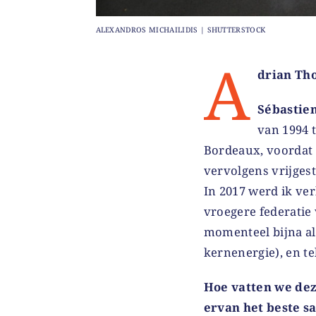
ALEXANDROS MICHAILIDIS | SHUTTERSTOCK
A
drian Tho
Sébastie
van 1994 t
Bordeaux, voordat 
vervolgens vrijgest
In 2017 werd ik ve
vroegere federatie
momenteel bijna all
kernenergie), en te
Hoe vatten we de
ervan het beste 