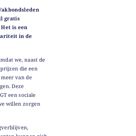
. Vakbondsleden
l gratis
 Het is een
riteit in de
omdat we, naast de
prijzen die een
f meer van de
gen. Deze
CGT een sociale
we willen zorgen
gverblijven,