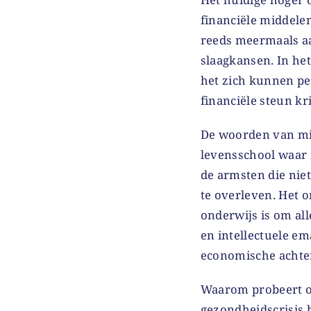
financiële middele
reeds meermaals aa
slaagkansen. In he
het zich kunnen pe
financiële steun kri
De woorden van min
levensschool waar n
de armsten die nie
te overleven. Het o
onderwijs is om all
en intellectuele em
economische achte
Waarom probeert on
gezondheidscrisis 