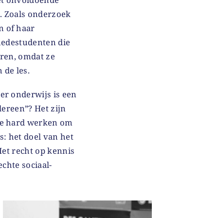
. Zoals onderzoek
n of haar
 medestudenten die
eren, omdat ze
 de les.
er onderwijs is een
dereen”? Het zijn
 ze hard werken om
s: het doel van het
Het recht op kennis
chte sociaal-