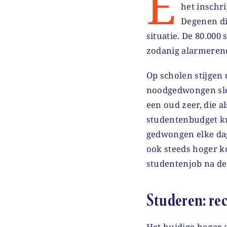
E
het inschr
Degenen di
situatie. De 80.000
zodanig alarmerende
Op scholen stijgen 
noodgedwongen sle
een oud zeer, die a
studentenbudget ku
gedwongen elke dag
ook steeds hoger k
studentenjob na de
Studeren: re
Het huidige hoger 