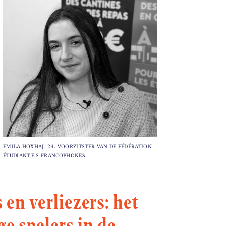
EMILA HOXHAJ, 24. VOORZITSTER VAN DE FÉDÉRATION
ÉTUDIANT.E.S FRANCOPHONES.
en verliezers: het
e spelers in de