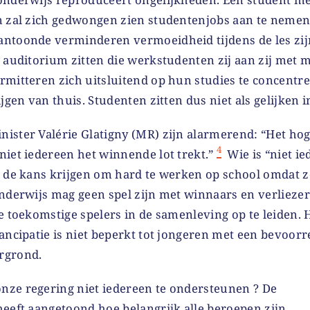
n zal zich gedwongen zien studentenjobs aan te nemen
ntoonde verminderen vermoeidheid tijdens de les zij
t auditorium zitten die werkstudenten zij aan zij met
rmitteren zich uitsluitend op hun studies te concentr
jgen van thuis. Studenten zitten dus niet als gelijken in
ister Valérie Glatigny (MR) zijn alarmerend: “Het hog
4
iet iedereen het winnende lot trekt.”
Wie is “niet ie
t de kans krijgen om hard te werken op school omdat
nderwijs mag geen spel zijn met winnaars en verliezer
e toekomstige spelers in de samenleving op te leiden. 
ancipatie is niet beperkt tot jongeren met een bevoorre
rgrond.
ze regering niet iedereen te ondersteunen ? De
heeft aangetoond hoe belangrijk alle beroepen zijn