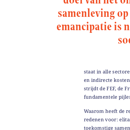
samenleving op t
emancipatie is n
so
staat in alle secto
en indirecte koste
strijdt de FEF, de 
fundamentele pijler
Waarom heeft de reg
redenen voor: elit
toekomstige samen