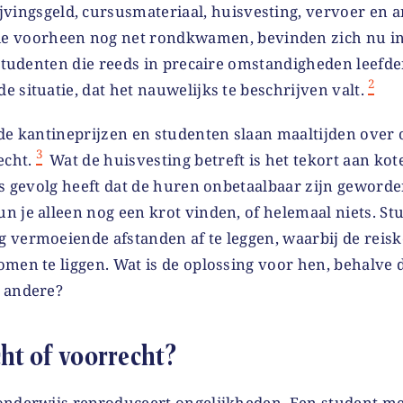
ijvingsgeld, cursusmateriaal, huisvesting, vervoer en 
e voorheen nog net rondkwamen, bevinden zich nu in
 studenten die reeds in precaire omstandigheden leefde
2
 situatie, dat het nauwelijks te beschrijven valt.
de kantineprijzen en studenten slaan maaltijden over 
3
cht.
Wat de huisvesting betreft is het tekort aan ko
ls gevolg heeft dat de huren onbetaalbaar zijn geword
n je alleen nog een krot vinden, of helemaal niets. S
 vermoeiende afstanden af te leggen, waarbij de reisk
omen te liggen. Wat is de oplossing voor hen, behalve 
 andere?
cht of voorrecht?
onderwijs reproduceert ongelijkheden. Een student m