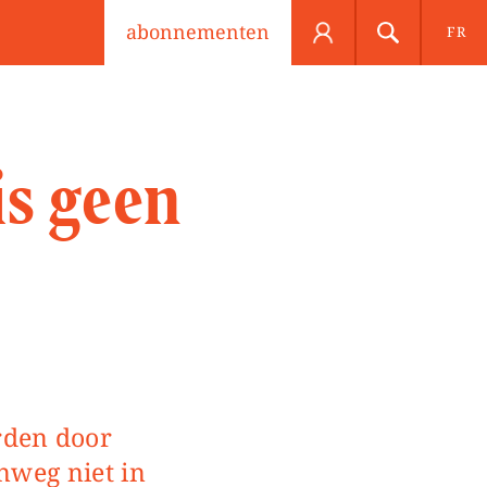
abonnementen
FR
is geen
nweg niet in