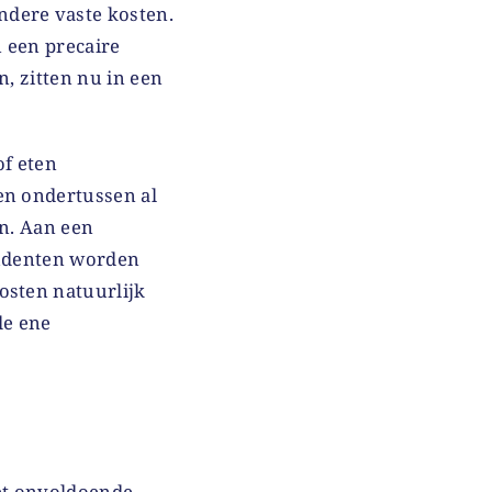
andere vaste kosten.
 een precaire
n, zitten nu in een
of eten
ten ondertussen al
en. Aan een
tudenten worden
osten natuurlijk
de ene
et onvoldoende