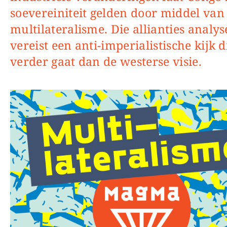
soevereiniteit gelden door middel van
multilateralisme. Die allianties analy
vereist een anti-imperialistische kijk d
verder gaat dan de westerse visie.