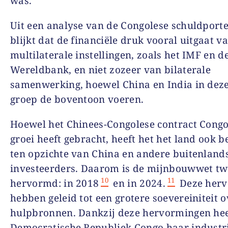
was.
Uit een analyse van de Congolese schuldporte
blijkt dat de financiële druk vooral uitgaat v
multilaterale instellingen, zoals het IMF en d
Wereldbank, en niet zozeer van bilaterale
samenwerking, hoewel China en India in deze
groep de boventoon voeren.
Hoewel het Chinees-Congolese contract Congo
groei heeft gebracht, heeft het het land ook 
ten opzichte van China en andere buitenland
investeerders. Daarom is de mijnbouwwet t
10
11
hervormd: in 2018
en in 2024.
Deze her
hebben geleid tot een grotere soevereiniteit o
hulpbronnen. Dankzij deze hervormingen hee
Democratische Republiek Congo haar industri