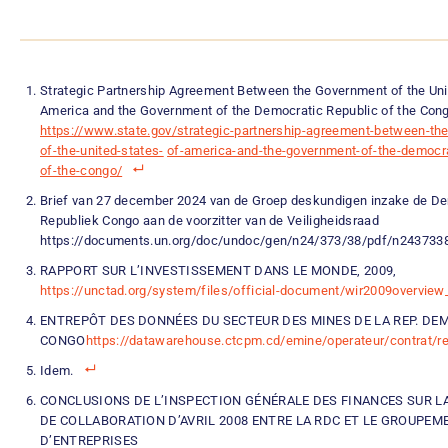
Strategic Partnership Agreement Between the Government of the Uni
America and the Government of the Democratic Republic of the Con
https://www.state.gov/strategic-partnership-agreement-between-th
of-the-united-states-
of-america-and-the-government-of-the-democra
of-the-congo/
Brief van 27 december 2024 van de Groep deskundigen inzake de D
Republiek Congo aan de voorzitter van de Veiligheidsraad
https://documents.un.org/doc/undoc/gen/n24/373/38/pdf/n2437338
RAPPORT SUR L’INVESTISSEMENT DANS LE MONDE, 2009,
https://unctad.org/system/files/official-document/wir2009overview_
ENTREPÔT DES DONNÉES DU SECTEUR DES MINES DE LA REP. DE
CONGO
https://datawarehouse.ctcpm.cd/emine/operateur/contrat/re
Idem.
CONCLUSIONS DE L’INSPECTION GÉNÉRALE DES FINANCES SUR 
DE COLLABORATION D’AVRIL 2008 ENTRE LA RDC ET LE GROUPEM
D’ENTREPRISES