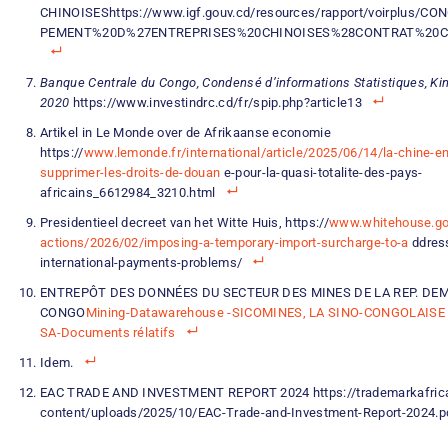
CHINOISEShttps://www.igf.gouv.cd/resources/rapport/vo
PEMENT%20D%27ENTREPRISES%20CHINOISES%28CONTRAT%20C
Banque Centrale du Congo, Condensé d’informations Statistiques, Kin
2020
https://www.investindrc.cd/fr/spip.php?article13
Artikel in Le Monde over de Afrikaanse economie
https://
www.lemonde.fr/international/article/2025/06/14/la-chine-e
supprimer-les-droits-de-douan
e-pour-la-quasi-totalite-des-pays-
africains_6612984_3210.html
Presidentieel decreet van het Witte Huis, https://
www.whitehouse.gov
actions/2026/02/imposing-a-temporary-import-surcharge-to-a
ddres
international-payments-problems/
ENTREPÔT DES DONNÉES DU SECTEUR DES MINES DE LA REP. DE
CONGO
Mining-Datawarehouse -SICOMINES, LA SINO-CONGOLAISE
SA-Documents rélatifs
Idem.
EAC TRADE AND INVESTMENT REPORT 2024 https://trademarkafric
content/uploads/2025/10/EAC-Trade-and-Investment-Report-2024.p