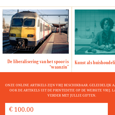
De liberalisering van het spoor is
Kunst als huishoudeli
“waanzin”
ONZE ONLINE ARTIKELS ZIJN VRIJ BESCHIKBAAR. GELEIDELIJK
OOK DE ARTIKELS UIT DE PRINTEDITIE OP DE WEBSITE VRIJ. 
VERDER MET JULLIE GIFTEN.