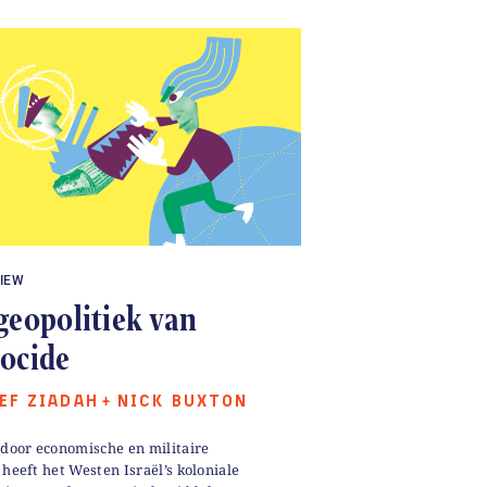
IEW
geopolitiek van
ocide
EF ZIADAH
NICK BUXTON
+
 door economische en militaire
 heeft het Westen Israël’s koloniale