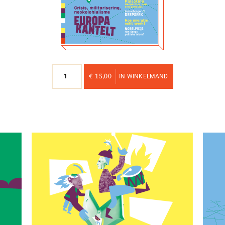
Nummer
€
15,00
IN WINKELMAND
32
aantal