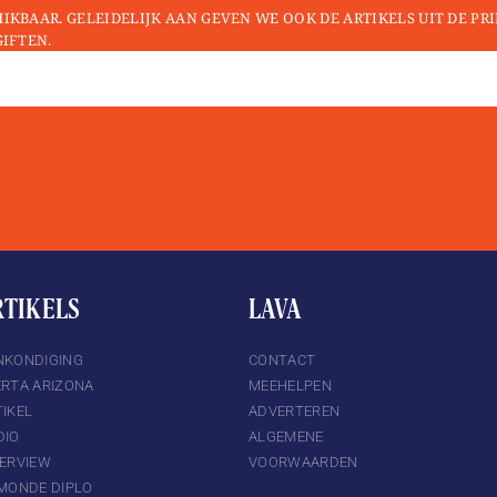
HIKBAAR. GELEIDELIJK AAN GEVEN WE OOK DE ARTIKELS UIT DE PR
GIFTEN.
RTIKELS
LAVA
NKONDIGING
CONTACT
ERTA ARIZONA
MEEHELPEN
IKEL
ADVERTEREN
DIO
ALGEMENE
TERVIEW
VOORWAARDEN
 MONDE DIPLO