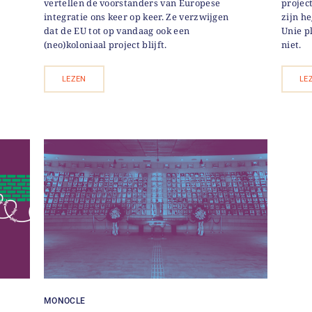
vertellen de voorstanders van Europese
projec
integratie ons keer op keer. Ze verzwijgen
zijn h
dat de EU tot op vandaag ook een
Unie p
(neo)koloniaal project blijft.
niet.
LEZEN
LE
MONOCLE