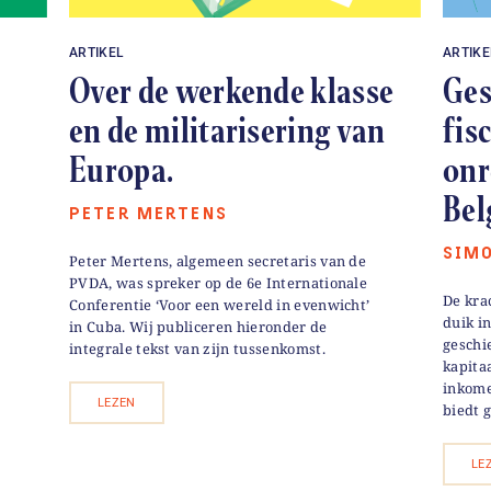
ARTIKEL
ARTIKE
Over de werkende klasse
Ges
en de militarisering van
fis
Europa.
onr
Bel
PETER MERTENS
SIM
Peter Mertens, algemeen secretaris van de
PVDA, was spreker op de 6e Internationale
De kra
Conferentie ‘Voor een wereld in evenwicht’
duik i
in Cuba. Wij publiceren hieronder de
geschi
integrale tekst van zijn tussenkomst.
kapita
inkome
LEZEN
biedt 
LE