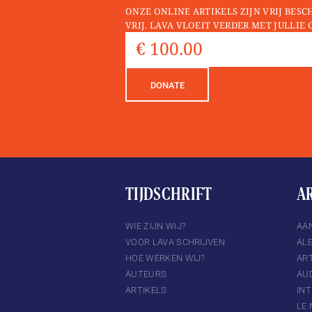
ONZE ONLINE ARTIKELS ZIJN VRIJ BESC
VRIJ. LAVA VLOEIT VERDER MET JULLIE 
DONATE
TIJDSCHRIFT
A
TTER
INSTAGRAM
WIE ZIJN WIJ?
AA
VOOR LAVA SCHRIJVEN
AL
HOE WERKEN WIJ?
ART
AUTEURS
AU
ARTIKELS
IN
LE