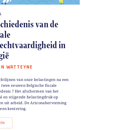
L
chiedenis van de
cale
echtvaardigheid in
gië
ON WATTEYNE
chtlijnen van onze belastingen na een
n twee eeuwen Belgische fiscale
edenis ? Het afschermen van het
al en stijgende belastingdruk op
n uit arbeid. De Arizonahervorming
geen kentering.
ZEN