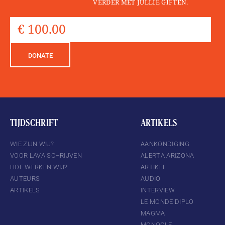
VERDER MET JULLIE GIFTEN.
DONATE
TIJDSCHRIFT
ARTIKELS
WIE ZIJN WIJ?
AANKONDIGING
VOOR LAVA SCHRIJVEN
ALERTA ARIZONA
HOE WERKEN WIJ?
ARTIKEL
AUTEURS
AUDIO
ARTIKELS
INTERVIEW
LE MONDE DIPLO
MAGMA
MONOCLE