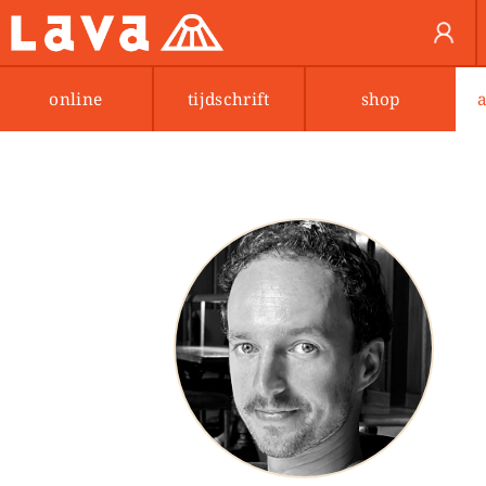
online
tijdschrift
shop