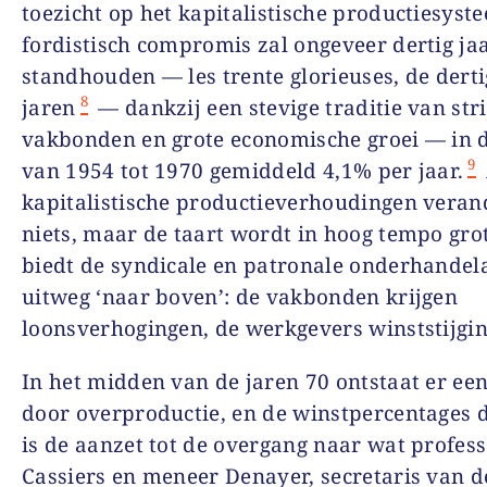
toezicht op het kapitalistische productiesyst
fordistisch compromis zal ongeveer dertig ja
standhouden — les trente glorieuses, de dert
8
jaren
— dankzij een stevige traditie van str
vakbonden en grote economische groei — in 
9
van 1954 tot 1970 gemiddeld 4,1% per jaar.
kapitalistische productieverhoudingen veran
niets, maar de taart wordt in hoog tempo gro
biedt de syndicale en patronale onderhandel
uitweg ‘naar boven’: de vakbonden krijgen
loonsverhogingen, de werkgevers winststijgi
In het midden van de jaren 70 ontstaat er een
door overproductie, en de winstpercentages d
is de aanzet tot de overgang naar wat profes
Cassiers en meneer Denayer, secretaris van d