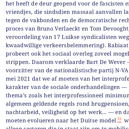
het heeft de deur geopend voor de fascisten 
vriendjes, die sindsdien massaal aanvallen l
tegen de vakbonden en de democratische rech
proces van Bruno Verlaeckt en Tom Devooght
veroordeling van 17 Luikse syndicalisten we
kwaadwillige verkeersbelemmering). Rabiaat
probeert ook het sociaal overleg zoveel mogel
strippen. Daarom verklaarde Bart De Wever
voorzitter van de nationalistische partij N-V
mei 2021 dat we af moeten van het interprofe
karakter van de sociale onderhandelingen —
thema’s zoals het interprofessioneel minimu
algemeen geldende regels rond brugpensioen
nachtarbeid, veiligheid op het werk… — en d
15
moeten evolueren naar het Duitse model
w
alleen sectoren die in staat zijn om te mobili