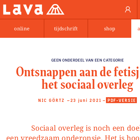
online
tijdschrift
shop
GEEN ONDERDEEL VAN EEN CATEGORIE
Ontsnappen aan de fetisj
het sociaal overleg
NIC GÖRTZ
—23 juni 2021
—
PDF-VERSIE
Sociaal overleg is noch een doel, noch
een vreedzaam onderonsje. Het is hoo