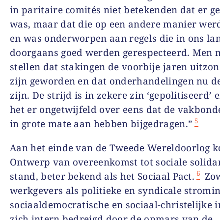
in paritaire comités niet betekenden dat er ge
was, maar dat die op een andere manier wer
en was onderworpen aan regels die in ons la
doorgaans goed werden gerespecteerd. Men 
stellen dat stakingen de voorbije jaren uitzon
zijn geworden en dat onderhandelingen nu de
zijn. De strijd is in zekere zin ‘gepolitiseerd’ 
het er ongetwijfeld over eens dat de vakbon
5
in grote mate aan hebben bijgedragen.”
Aan het einde van de Tweede Wereld­oorlog k
Ontwerp van overeenkomst tot sociale solidari
6
stand, beter bekend als het Sociaal Pact.
Zo
werkgevers als politieke en syndicale stromi
sociaaldemocratische en sociaal-christ­elijke i
zich intern bedreigd door de opmars van de