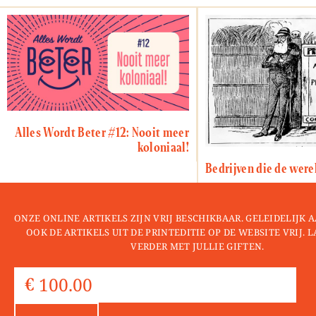
Alles Wordt Beter #12: Nooit meer
koloniaal!
Bedrijven die de wer
ONZE ONLINE ARTIKELS ZIJN VRIJ BESCHIKBAAR. GELEIDELIJK
OOK DE ARTIKELS UIT DE PRINTEDITIE OP DE WEBSITE VRIJ. 
VERDER MET JULLIE GIFTEN.