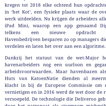
kregen tot 2018 elke ochtend hun opdracht
in ‘het Kot’, een fysieke plaats waar de ov
werk uitdeelden. Nu krijgen de arbeiders al
iPad Mini, waarop een app genaamd Dig
telkens een nieuwe opdracht aa
Havenbedrijven besparen zo op managers di
verdelen en laten het over aan een algoritme.
Dankzij het statuut van de wet-Major 
havenarbeiders nog een uurloon en gega
arbeidsvoorwaarden. Maar havenbazen al
Huts van KatoenNatie dienden al meerm
klacht in bij de Europese Commissie om 
vernietigen en in 2016 werd de wet door de r
versoepeld. De technologie die Deliveroo geb
door het patronaat als stormram misbrui