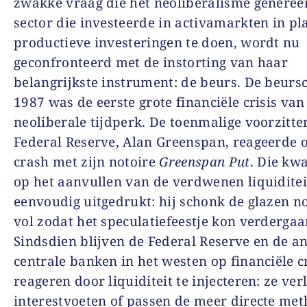
zwakke vraag die het neoliberalisme generee
sector die investeerde in activamarkten in pl
productieve investeringen te doen, wordt nu
geconfronteerd met de instorting van haar
belangrijkste instrument: de beurs. De beurs
1987 was de eerste grote financiële crisis van
neoliberale tijdperk. De toenmalige voorzitte
Federal Reserve, Alan Greenspan, reageerde 
crash met zijn notoire
Greenspan Put
. Die kw
op het aanvullen van de verdwenen liquiditei
eenvoudig uitgedrukt: hij schonk de glazen n
vol zodat het speculatiefeestje kon verdergaa
Sindsdien blijven de Federal Reserve en de a
centrale banken in het westen op financiële c
reageren door liquiditeit te injecteren: ze ver
interestvoeten of passen de meer directe met