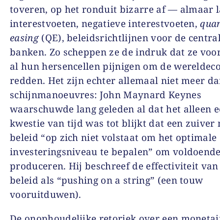
toveren, op het ronduit bizarre af — almaar 
interestvoeten, negatieve interestvoeten,
quan
easing
(QE), beleidsrichtlijnen voor de centra
banken. Zo scheppen ze de indruk dat ze voo
al hun hersencellen pijnigen om de wereldec
redden. Het zijn echter allemaal niet meer d
schijnmanoeuvres: John Maynard Keynes
waarschuwde lang geleden al dat het alleen 
kwestie van tijd was tot blijkt dat een zuiver
beleid “op zich niet volstaat om het optimale
investeringsniveau te bepalen” om voldoende 
produceren. Hij beschreef de effectiviteit van
beleid als “pushing on a string” (een touw
vooruitduwen).
De onophoudelijke retoriek over een monetai